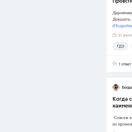
Провст
Даровчики
Доказать, 
(
Подробне
21 июл
ГДЗ
1 ответ
Богд
Когда 
наимен
Совсем я 
из промеж