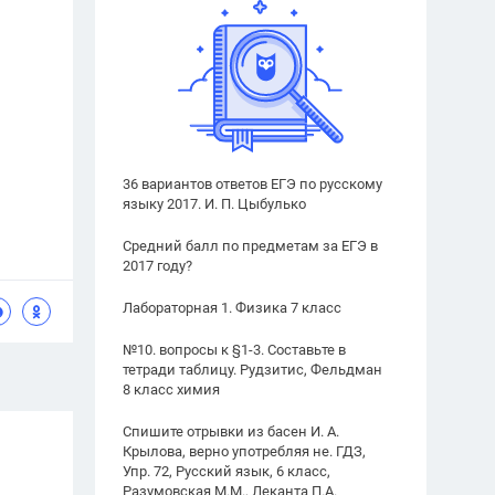
36 вариантов ответов ЕГЭ по русскому
языку 2017. И. П. Цыбулько
Средний балл по предметам за ЕГЭ в
2017 году?
Лабораторная 1. Физика 7 класс
№10. вопросы к §1-3. Составьте в
тетради таблицу. Рудзитис, Фельдман
8 класс химия
Спишите отрывки из басен И. А.
Крылова, верно употребляя не. ГДЗ,
Упр. 72, Русский язык, 6 класс,
Разумовская М.М., Леканта П.А.