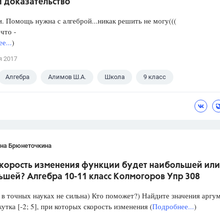
и доказательство
. Помощь нужна с алгеброй...никак решить не могу(((
что -
е...
)
я 2017
Алгебра
Алимов Ш.А.
Школа
9 класс
ана Брюнеточкина
скорость изменения функции будет наибольшей или
ьшей? Алгебра 10-11 класс Колмогоров Упр 308
в точных науках не сильна) Кто поможет?) Найдите значения аргу
утка [-2; 5], при которых скорость изменения (
Подробнее...
)