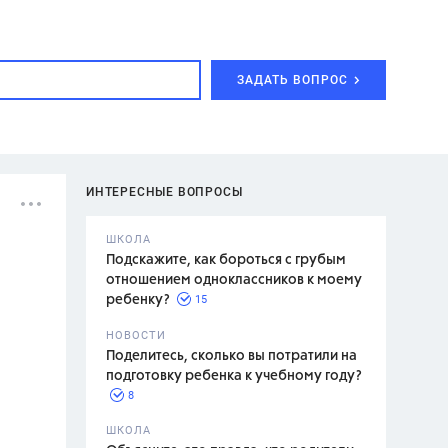
ЗАДАТЬ ВОПРОС
ИНТЕРЕСНЫЕ ВОПРОСЫ
ШКОЛА
Подскажите, как бороться с грубым
отношением одноклассников к моему
15
ребенку?
с,
7 класс,
НОВОСТИ
2 класс
Поделитесь, сколько вы потратили на
подготовку ребенка к учебному году?
8
.,
ШКОЛА
асян Л.С.,