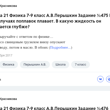
 Красникова
а 21 Физика 7-9 класс А.В.Перышкин Задание №475 
лучаях поплавок плавает. В какую жидкость он
ается глубже?
Выручайте с ответом по физике…
 со свинцовым грузилом внизу опускают
 воду, потом в масло. В обоих (
Подробнее...
)
бря 2017
Физика
Перышкин А.В.
Школа
7 класс
а
 Красникова
а 21 Физика 7-9 класс А.В.Перышкин Задание №476