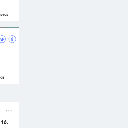
ветов
тов
116.