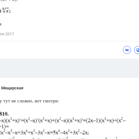
Цветков Л. А.
Психология
х
Отношения,
Любовь,
Красота,
Во
ля 2017
ПОКАЗАТЬ ВСЕ
а Мещерская
у тут не сложно, вот смотри: