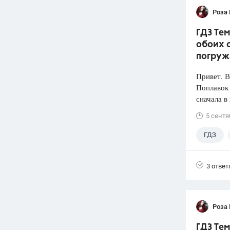
Роза
ГДЗ Тем
обоих с
погруж
Привет. 
Поплавок
сначала в
5 сентя
ГДЗ
3 ответ
Роза
ГДЗ Тем