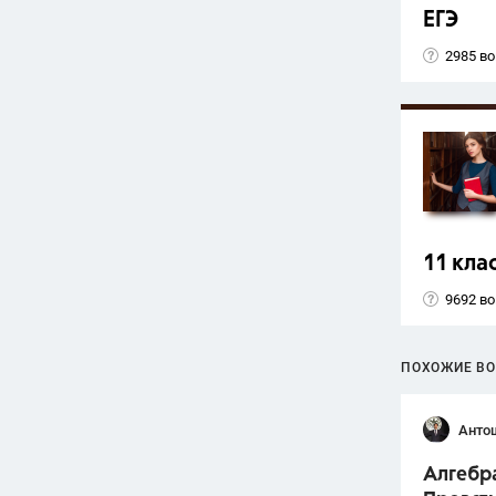
ЕГЭ
2985 в
11 кла
9692 в
ПОХОЖИЕ В
Анто
Алгебра