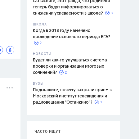
Объясните, это правда, что родители
теперь будут информироваться о
3
снижении успеваемости в школе?
ШКОЛА
спитание
Когда в 2018 году намечено
проведение основного периода ЕГЭ?
2
НОВОСТИ
Будет ли как-то улучшаться система
проверки и организации итоговых
2
сочинений?
ВУЗЫ
Подскажите, почему закрыли прием в
Московский институт телевидения и
1
радиовещания "Останкино"?
ЧАСТО ИЩУТ