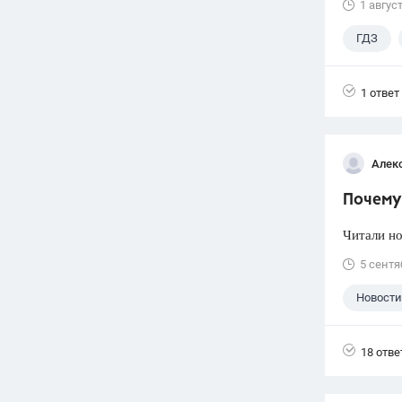
1 авгус
ГДЗ
1 ответ
Алек
Почему 
Читали но
5 сентя
Новости
18 отве