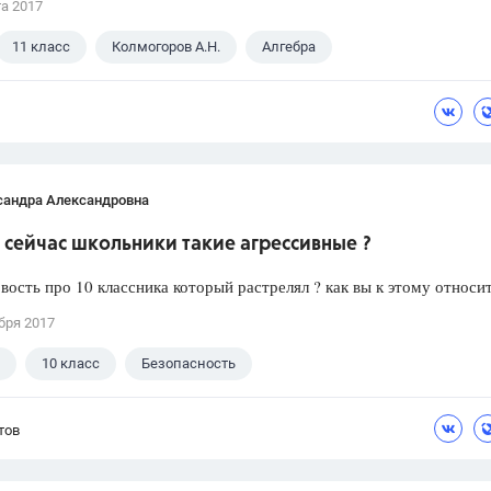
та 2017
11 класс
Колмогоров А.Н.
Алгебра
сандра Александровна
сейчас школьники такие агрессивные ?
вость про 10 классника который растрелял ? как вы к этому относи
бря 2017
10 класс
Безопасность
тов