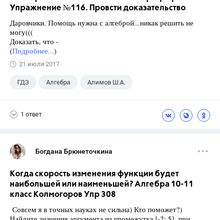
Упражнение №116. Провсти доказательство
Даровчики. Помощь нужна с алгеброй...никак решить не
могу(((
Доказать, что -
(
Подробнее...
)
21 июля 2017
ГДЗ
Алгебра
Алимов Ш.А.
Школа
+1
9 класс
1 ответ
Богдана Брюнеточкина
Когда скорость изменения функции будет
наибольшей или наименьшей? Алгебра 10-11
класс Колмогоров Упр 308
Совсем я в точных науках не сильна) Кто поможет?)
Найдите значения аргумента из промежутка [-2; 5], при