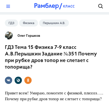
?
ГДЗ
Физика
Перышкин А.В.
Школа
+1
7 класс
Олег Горшков
ГДЗ Тема 15 Физика 7-9 класс
А.В.Перышкин Задание №351 Почему
при рубке дров топор не слетает с
топорища?
Привет всем! Умираю, помогите с физикой, плизззз…..
Почему при рубке дров топор не слетает с топорища?