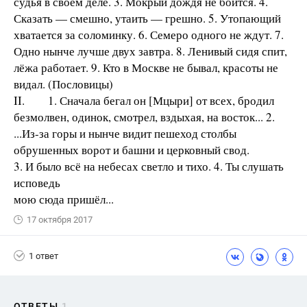
судья в своём деле. 3. Мокрый дождя не боится. 4.
Сказать — смешно, утаить — грешно. 5. Утопающий
хватается за соломинку. 6. Семеро одного не ждут. 7.
Одно нынче лучше двух завтра. 8. Ленивый сидя спит,
лёжа работает. 9. Кто в Москве не бывал, красоты не
видал. (Пословицы)
II. 1. Сначала бегал он [Мцыри] от всех, бродил
безмолвен, одинок, смотрел, вздыхая, на восток... 2.
...Из-за горы и нынче видит пешеход столбы
обрушенных ворот и башни и церковный свод.
3. И было всё на небесах светло и тихо. 4. Ты слушать
исповедь
мою сюда пришёл...
17 октября 2017
1 ответ
ОТВЕТЫ
1