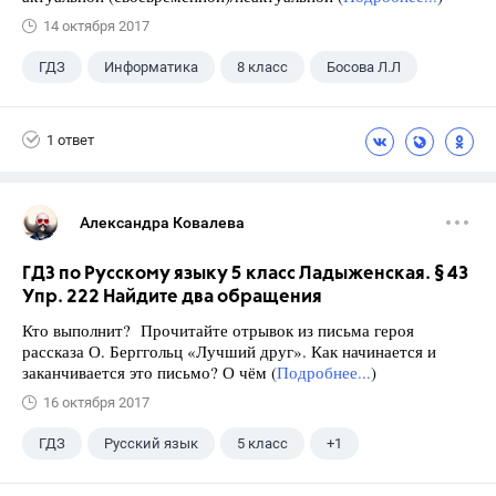
14 октября 2017
ГДЗ
Информатика
8 класс
Босова Л.Л
1 ответ
Александра Ковалева
ГДЗ по Русскому языку 5 класс Ладыженская. § 43
Упр. 222 Найдите два обращения
Кто выполнит? Прочитайте отрывок из письма героя
рассказа О. Берггольц «Лучший друг». Как начинается и
заканчивается это письмо? О чём (
Подробнее...
)
16 октября 2017
ГДЗ
Русский язык
5 класс
+1
Ладыженская Т.А.