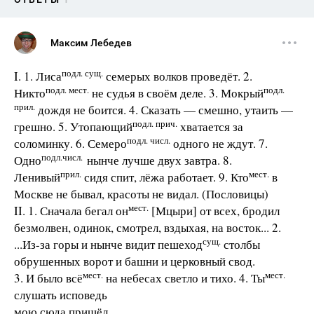
Максим Лебедев
подл. сущ.
I. 1. Лиса
семерых волков проведёт. 2.
подл. мест.
подл.
Никто
не судья в своём деле. 3. Мокрый
прил.
дождя не боится. 4. Сказать — смешно, утаить —
подл. прич.
грешно. 5. Утопающий
хватается за
подл. числ.
соломинку. 6. Семеро
одного не ждут. 7.
подл.числ.
Одно
нынче лучше двух завтра. 8.
прил.
мест.
Ленивый
сидя спит, лёжа работает. 9. Кто
в
Москве не бывал, красоты не видал. (Пословицы)
мест.
II. 1. Сначала бегал он
[Мцыри] от всех, бродил
безмолвен, одинок, смотрел, вздыхая, на восток... 2.
сущ.
...Из-за горы и нынче видит пешеход
столбы
обрушенных ворот и башни и церковный свод.
мест.
мест.
3. И было всё
на небесах светло и тихо. 4. Ты
слушать исповедь
мою сюда пришёл...