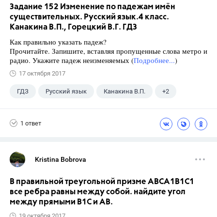
Задание 152 Изменение по падежам имён
существительных. Русский язык.4 класс.
Канакина В.П., Горецкий В.Г. ГДЗ
Как правильно указать падеж?
Прочитайте. Запишите, вставляя пропущенные слова метро и
радио. Укажите падеж неизменяемых (
Подробнее...
)
17 октября 2017
ГДЗ
Русский язык
Канакина В.П.
+2
Горецкий В.Г.
4 класс
1 ответ
Kristina Bobrova
В правильной треугольной призме АВСA1В1С1
все ребра равны между собой. найдите угол
между прямыми В1С и АВ.
19 октября 2017