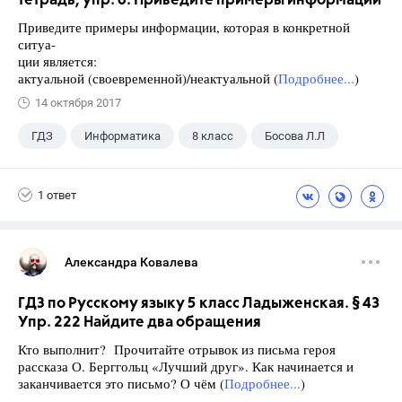
тетрадь, упр. 6. Приведите примеры информации
Приведите примеры информации, которая в конкретной
ситуа-
ции является:
актуальной (своевременной)/неактуальной (
Подробнее...
)
14 октября 2017
ГДЗ
Информатика
8 класс
Босова Л.Л
1 ответ
Александра Ковалева
ГДЗ по Русскому языку 5 класс Ладыженская. § 43
Упр. 222 Найдите два обращения
Кто выполнит? Прочитайте отрывок из письма героя
рассказа О. Берггольц «Лучший друг». Как начинается и
заканчивается это письмо? О чём (
Подробнее...
)