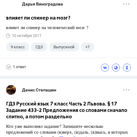
Дарья Виноградова
влияет ли спинер на мозг?
влияет ли спинер на человеческий мозг ?
10 октября 2017
9 класс
ГДЗ
Выпускной
+7
Английский язык
Экзамены
ЕГЭ
1 ответ
Школа
11 класс
ГИА
Досуг
Денис Степашин
ГДЗ Русский язык 7 класс Часть 2 Львова. § 17
Задание 433-2 Предложения со словами сначало
слитно, а потом раздельно
Кто уже выполнял задание? Запишите несколько
предложений со словами (в)верх, (в)даль, (в)высь, в которых