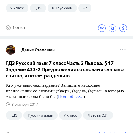
9 класс
ГДЗ
Выпускной
+7
Английский язык
Экзамены
ЕГЭ
1 ответ
Школа
11 класс
ГИА
Досуг
Денис Степашин
ГДЗ Русский язык 7 класс Часть 2 Львова. § 17
Задание 433-2 Предложения со словами сначало
слитно, а потом раздельно
Кто уже выполнял задание? Запишите несколько
предложений со словами (в)верх, (в)даль, (в)высь, в которых
указанные слова были бы (
Подробнее...
)
8 октября 2017
ГДЗ
Русский язык
7 класс
Львова С.И.