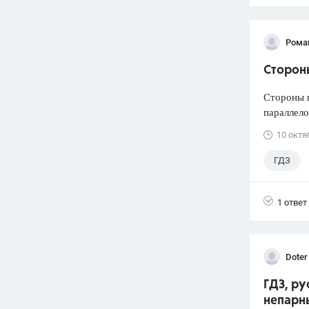
Рома
Сторон
Стороны п
параллело
10 октя
ГДЗ
1 ответ
Doter
ГДЗ, ру
непарн