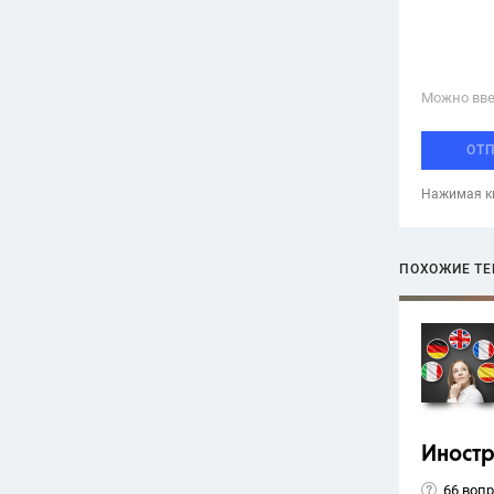
Можно вве
ОТ
Нажимая кн
ПОХОЖИЕ Т
Иност
66 воп