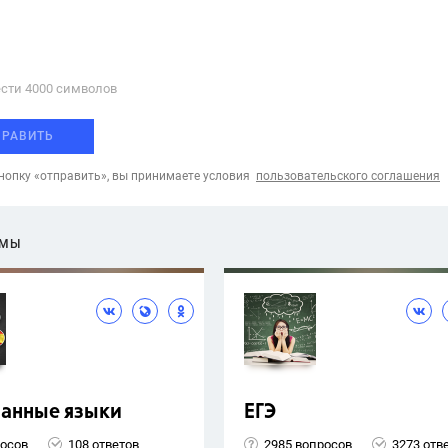
сти 4000 cимволов
ПРАВИТЬ
опку «отправить», вы принимаете условия
пользовательского соглашения
ЕМЫ
ранные языки
ЕГЭ
росов
108 ответов
2985 вопросов
3273 отв