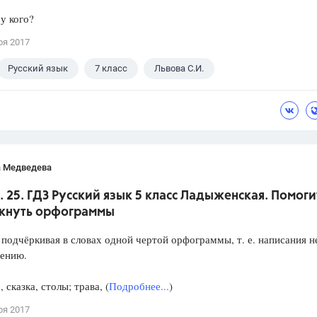
 у кого?
ря 2017
Русский язык
7 класс
Львова С.И.
а Медведева
р. 25. ГДЗ Русский язык 5 класс Ладыженская. Помоги
кнуть орфограммы
подчёркивая в словах одной чертой орфограммы, т. е. написания н
ению.
 сказка, столы; трава, (
Подробнее...
)
ря 2017