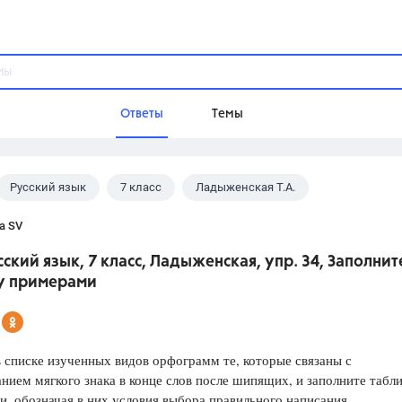
Ответы
Темы
Русский язык
7 класс
Ладыженская Т.А.
ы
Домашнее задание
Русский язык,
Химия,
Геометрия,
a SV
Обществознание,
Физика
сский язык, 7 класс, Ладыженская, упр. 34, Заполнит
Школа
у примерами
9 класс,
8 класс,
11 класс,
10 клас
6 класс,
4 класс,
5 класс,
1 класс,
Учебники
 списке изученных видов орфограмм те, которые связаны с
нием мягкого знака в конце слов после шипящих, и заполните табл
Разумовская М.М.,
Габриелян О.С
, обозначая в них условия выбора правильного написания.
Рудзитис Г.Е.,
Цыбулько И.П.,
Атан