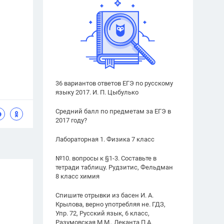
36 вариантов ответов ЕГЭ по русскому
языку 2017. И. П. Цыбулько
Средний балл по предметам за ЕГЭ в
2017 году?
Лабораторная 1. Физика 7 класс
№10. вопросы к §1-3. Составьте в
тетради таблицу. Рудзитис, Фельдман
8 класс химия
Спишите отрывки из басен И. А.
Крылова, верно употребляя не. ГДЗ,
Упр. 72, Русский язык, 6 класс,
Разумовская М.М., Леканта П.А.