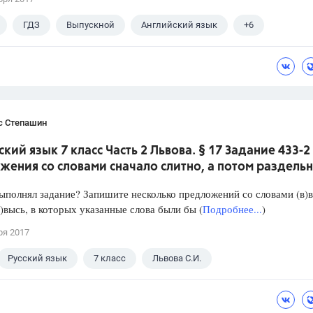
ГДЗ
Выпускной
Английский язык
+6
ны
ЕГЭ
Школа
11 класс
ГИА
Досуг
с Степашин
ский язык 7 класс Часть 2 Львова. § 17 Задание 433-2
ения со словами сначало слитно, а потом раздель
ыполнял задание? Запишите несколько предложений со словами (в)в
(в)высь, в которых указанные слова были бы (
Подробнее...
)
ря 2017
Русский язык
7 класс
Львова С.И.