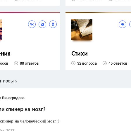
ения
Стихи
росов
88 ответов
32 вопроса
45 ответов
ОПРОСЫ
5
я Виноградова
ли спинер на мозг?
 спинер на человеческий мозг ?
бря 2017