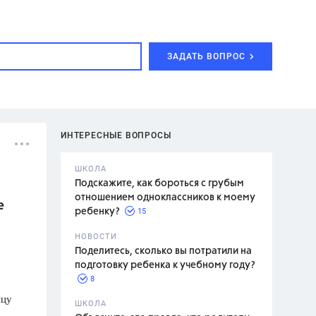
ЗАДАТЬ ВОПРОС
ИНТЕРЕСНЫЕ ВОПРОСЫ
ШКОЛА
Подскажите, как бороться с грубым
отношением одноклассников к моему
е
15
ребенку?
с,
7 класс,
НОВОСТИ
2 класс
Поделитесь, сколько вы потратили на
подготовку ребенка к учебному году?
8
ицу
.,
ШКОЛА
асян Л.С.,