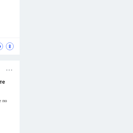
те
е по