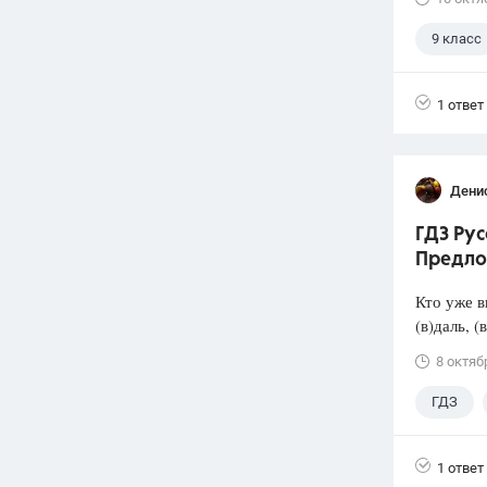
9 класс
Экзаме
1 ответ
Дени
ГДЗ Рус
Предлож
Кто уже в
(в)даль, 
8 октяб
ГДЗ
1 ответ