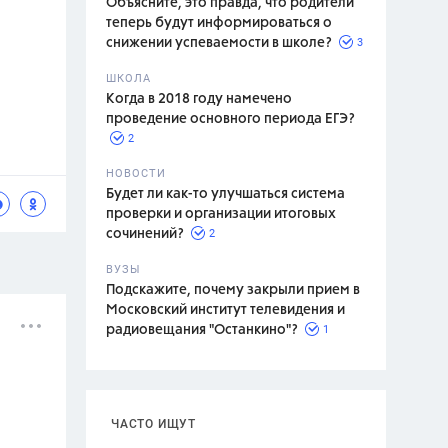
Объясните, это правда, что родители
теперь будут информироваться о
3
снижении успеваемости в школе?
ШКОЛА
спитание
Когда в 2018 году намечено
проведение основного периода ЕГЭ?
2
НОВОСТИ
Будет ли как-то улучшаться система
проверки и организации итоговых
2
сочинений?
ВУЗЫ
Подскажите, почему закрыли прием в
Московский институт телевидения и
1
радиовещания "Останкино"?
ЧАСТО ИЩУТ