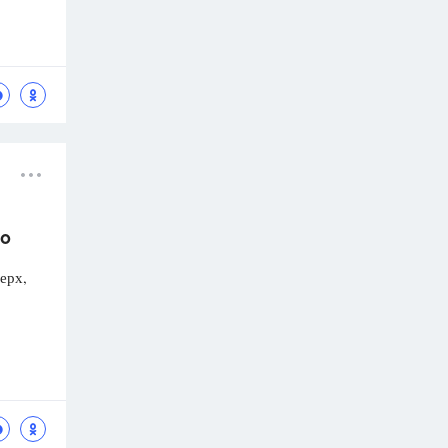
но
ерх,