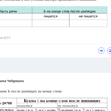
Цветков Л. А.
Психология
Отношения,
Любовь,
Красота,
Во
ПОКАЗАТЬ ВСЕ
ря 2017
шка Чебурашка
ние Ь после шипящих на конце слова