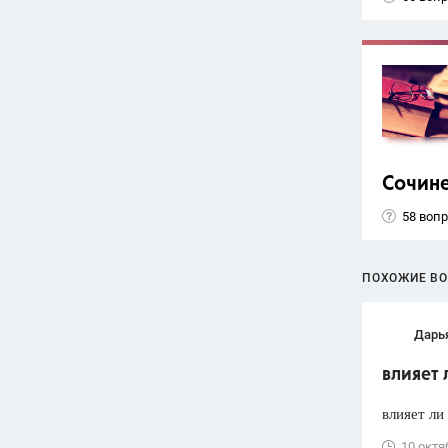
Сочин
58 воп
ПОХОЖИЕ В
Дарь
влияет 
влияет ли
10 октя