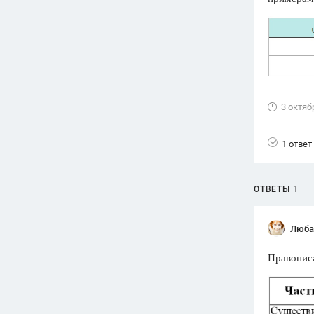
Вузы
1752
ответа
Олимпиады
82
ответа
Spotlight
3 октяб
1551
ответ
ГИА
1 ответ
280
ответов
ОТВЕТЫ
1
Люба
Правописа