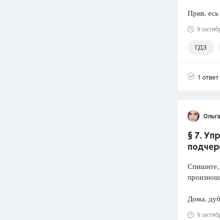
Прив, есь
9 октяб
ГДЗ
1 ответ
Ольг
§ 7. Уп
подчер
Спишите, 
произнош
Дома, дуб,
9 октяб