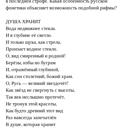
в последней строфе. Какая особенность русской
фонетики объясняет возможность подобной рифмы?
ДУША ХРАНИТ
Вода недвижнее стекла.
И в глубине её светло.
И только щука, как стрела,
Пронзает водное стекло.
О, вид смиренный и родной!
Берёзы, избы но буграм
И, отражённый глубиной,
Как сон столетний, божий храм.
О, Русь — великий звездочёт!
Как звёзд не свергнуть с высоты,
Так век неслышно протечёт,
Не тронув этой красоты,
Как будто древний этот вид
Раз навсегда запечатлён
В душе, которая хранит