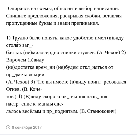
Опираясь на схемы, объясните выбор написаний.
Спишите предложения, раскрывая скобки, вставляя
пропущенные буквы и знаки препинания.
1) Трудно было понять, какое удобство имел (в)виду
столя́р заг_-
бая так (не)милосердно спинки стульев. (А. Чехов) 2)
Впрочем (в)виду
(не)достатка врем_ни (не)будем откл_няться от
пр_дмета лекции.
(А. Чехов) 3) Что вы имеете (в)виду поинт_ресовался
Огнев. (В. Коче-
тов ) 4) (В)виду скорого ок_нчания плав_ния
настр_ение к_манды сде-
лалось весёлым и пр_поднятым. (В. Станюкович)
8 сентября 2017