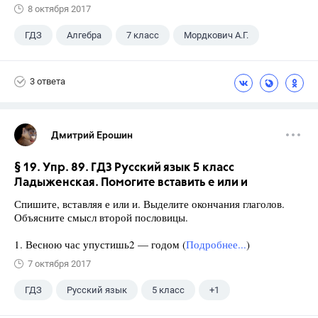
8 октября 2017
ГДЗ
Алгебра
7 класс
Мордкович А.Г.
3 ответа
Дмитрий Ерошин
§ 19. Упр. 89. ГДЗ Русский язык 5 класс
Ладыженская. Помогите вставить е или и
Спишите, вставляя е или и. Выделите окончания глаголов.
Объясните смысл второй пословицы.
1. Весною час упустишь2 — годом (
Подробнее...
)
7 октября 2017
ГДЗ
Русский язык
5 класс
+1
Ладыженская Т.А.