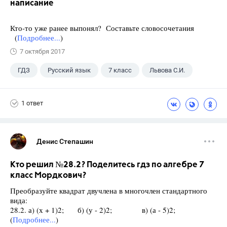
написание
Кто-то уже ранее выпонял? Составьте словосочетания
(
Подробнее...
)
7 октября 2017
ГДЗ
Русский язык
7 класс
Львова С.И.
1 ответ
Денис Степашин
Кто решил №28.2? Поделитесь гдз по алгебре 7
класс Мордкович?
Преобразуйте квадрат двучлена в многочлен стандартного
вида:
28.2. а) (х + 1)2; б) (у - 2)2; в) (а - 5)2;
(
Подробнее...
)