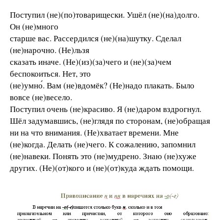
Поступил (не)(по)товарищески. Ушёл (не)(на)долго.
Он (не)много
старше вас. Рассердился (не)(на)шутку. Сделал
(не)нарочно. (Не)льзя
сказать иначе. (Не)(из)(за)чего и (не)(за)чем
беспокоиться. Нет, это
(не)умно́. Вам (не)вдомёк? (Не)надо плакать. Было
вовсе (не)весело.
Поступил очень (не)красиво. Я (не)даром вздрогнул.
Шёл задумавшись, (не)глядя по сторонам, (не)обращая
ни на что внимания. (Не)хватает времени. Мне
(не)когда. Делать (не)чего. К сожалению, запомнил
(не)навеки. Понять это (не)мудрено. Знаю (не)хуже
других. (Не)(от)кого и (не)(от)куда ждать помощи.