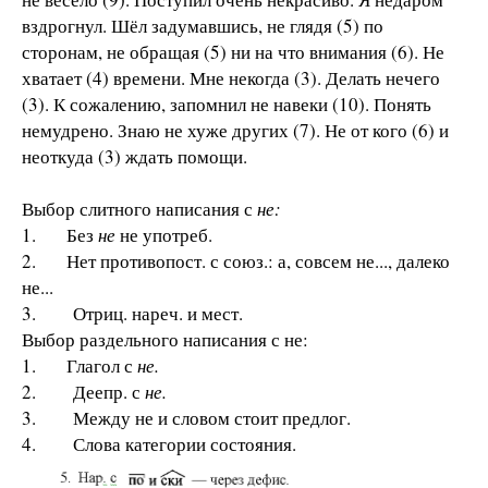
вздрогнул. Шёл задумавшись, не глядя (5) по
сторонам, не обращая (5) ни на что внимания (6). Не
хватает (4) времени. Мне некогда (3). Делать нечего
(3). К сожалению, запомнил не навеки (10). Понять
немудрено. Знаю не хуже других (7). Не от кого (6) и
неоткуда (3) ждать помощи.
Выбор слитного написания с
не:
1. Без
не
не употреб.
2. Нет противопост. с союз.: а, совсем не..., далеко
не...
3. Отриц. нареч. и мест.
Выбор раздельного написания с не:
1. Глагол с
не.
2. Деепр. с
не.
3. Между не и словом стоит предлог.
4. Слова категории состояния.