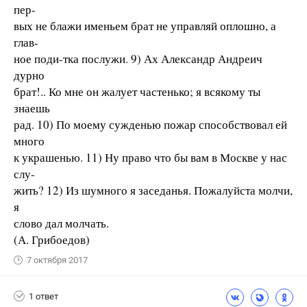
пер-
вых не блажи именьем брат не управляй оплошно, а
глав-
ное поди-тка послужи. 9) Ах Александр Андреич
дурно
брат!.. Ко мне он жалует частенько; я всякому ты
знаешь
рад. 10) По моему сужденью пожар способствовал ей
много
к украшенью. 11) Ну право что бы вам в Москве у нас
слу-
жить? 12) Из шумного я заседанья. Пожалуйста молчи,
я
слово дал молчать.
(А. Грибоедов)
7 октября 2017
1 ответ