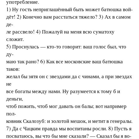
употребление.
1) Ну гость неприглашённый быть может батюшка вой-
дёт! 2) Конечно вам расстаться тяжело? 3) Ах в самом
де-
ле рассвело! 4) Пожалуй на меня всю суматоху
сложит.
5) Проснулась — кто-то говорит: ваш голос был, что
ду-
маю так рано? 6) Как все московские ваш батюшка
таков:
желал бы зятя он с звездами да с чинами, а при звездах
не
все богаты между нами. Ну разумеется к тому б и
деньги,
чтоб пожить, чтоб мог давать он балы; вот например
пол-
ковник Скалозуб: и золотой мешок, и метит в генералы.
7) Да с Чацким правда мы воспитаны росли. 8) Пусть я
посватаюсь, вы что бы мне сказали? — Сказал бы я во-