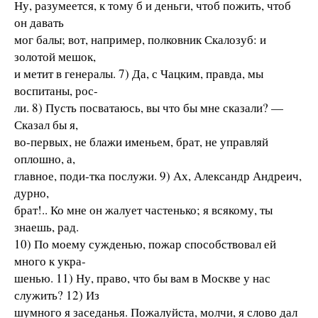
Ну, разумеется, к тому б и деньги, чтоб пожить, чтоб
он давать
мог балы; вот, например, полковник Скалозуб: и
золотой мешок,
и метит в генералы. 7) Да, с Чацким, правда, мы
воспитаны, рос-
ли. 8) Пусть посватаюсь, вы что бы мне сказали? —
Сказал бы я,
во-первых, не блажи именьем, брат, не управляй
оплошно, а,
главное, поди-тка послужи. 9) Ах, Александр Андреич,
дурно,
брат!.. Ко мне он жалует частенько; я всякому, ты
знаешь, рад.
10) По моему сужденью, пожар способствовал ей
много к укра-
шенью. 11) Ну, право, что бы вам в Москве у нас
служить? 12) Из
шумного я заседанья. Пожалуйста, молчи, я слово дал