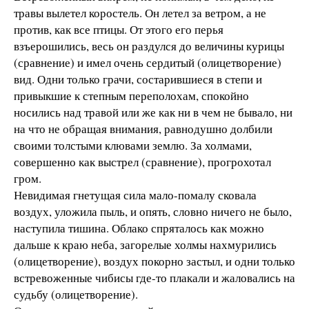
травы вылетел коростель. Он летел за ветром, а не
против, как все птицы. От этого его перья
взъерошились, весь он раздулся до величины курицы
(сравнение) и имел очень сердитый (олицетворение)
вид. Одни только грачи, состарившиеся в степи и
привыкшие к степным переполохам, спокойно
носились над травой или же как ни в чем не бывало, ни
на что не обращая внимания, равнодушно долбили
своими толстыми клювами землю. За холмами,
совершенно как выстрел (сравнение), прогрохотал
гром.
Невидимая гнетущая сила мало-помалу сковала
воздух, уложила пыль, и опять, словно ничего не было,
наступила тишина. Облако спряталось как можно
дальше к краю неба, загорелые холмы нахмурились
(олицетворение), воздух покорно застыл, и одни только
встревоженные чибисы где-то плакали и жаловались на
судьбу (олицетворение).