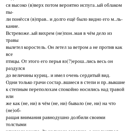
ся высоко (в)верх потом вероятно испуга..ый облаком
пы-
ли понёсся (в)прав.. и долго ещё было видно его м..ль-
кание.
Встревоже..ый вихрем (не)пон..мая в чём дело из
травы
вылетел коростель. Он летел за ветром а не против как
все
птицы. От этого его перья вз(?)ерош..лись весь он
раздулся
до величины куриц.. и имел очень сердитый вид.
Одни только грачи состар..вшиеся в степи и пр..выкшие
к степным переполохам спокойно носились над травой
или
же как (не, ни) в чём (не, ни) бывало (не, ни) на что
(не)об-
ращая внимания равнодушно долбили своими
толстыми