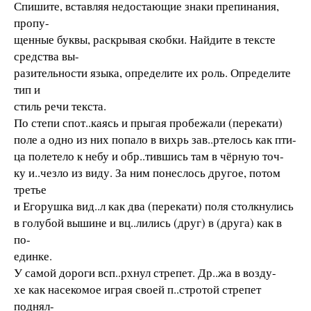
Спишите, вставляя недостающие знаки препинания,
пропу-
щенные буквы, раскрывая скобки. Найдите в тексте
средства вы-
разительности языка, определите их роль. Определите
тип и
стиль речи текста.
По степи спот..каясь и прыгая пробежали (перекати)
поле а одно из них попало в вихрь зав..ртелось как пти-
ца полетело к небу и обр..тившись там в чёрную точ-
ку и..чезло из виду. За ним понеслось другое, потом
третье
и Егорушка вид..л как два (перекати) поля столкнулись
в голубой вышине и вц..лились (друг) в (друга) как в
по-
единке.
У самой дороги всп..рхнул стрепет. Др..жа в возду-
хе как насекомое играя своей п..стротой стрепет
поднял-