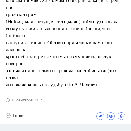
клювами землю. За холмами соверше..о как выстрел
про-
грохотал гром.
(Не)вид..мая гнетущая сила (мало) по(малу) сковала
воздух ул..жила пыль и опять словно (не, ни)чего
(не)было
наступила тишина. Облако спряталось как можно
дальше к
краю неба заг..релые холмы нахмурились воздух
покорно
застыл и одни только встревоже..ые чибисы где(то)
плака-
ли и жаловались на судьбу. (По А. Чехову)
18 сентября 2017
1 ответ