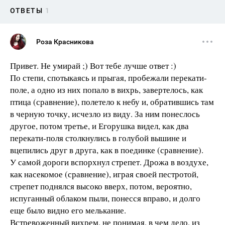
ОТВЕТЫ
1
Роза Красникова
Привет. Не умирай ;) Вот тебе лучше ответ :)
По степи, спотыкаясь и прыгая, пробежали перекати-
поле, а одно из них попало в вихрь, завертелось, как
птица (сравнение), полетело к небу и, обратившись там
в черную точку, исчезло из виду. За ним понеслось
другое, потом третье, и Егорушка видел, как два
перекати-поля столкнулись в голубой вышине и
вцепились друг в друга, как в поединке (сравнение).
У самой дороги вспорхнул стрепет. Дрожа в воздухе,
как насекомое (сравнение), играя своей пестротой,
стрепет поднялся высоко вверх, потом, вероятно,
испуганный облаком пыли, понесся вправо, и долго
еще было видно его мелькание.
Встревоженный вихрем, не понимая, в чем дело, из