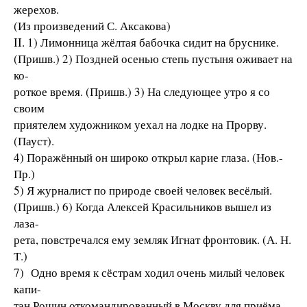
жерехов.
(Из произведений С. Аксакова)
II. 1) Лимонница жёлтая бабочка сидит на бруснике.
(Пришв.) 2) Поздней осенью степь пустыня оживает на
ко-
роткое время. (Пришв.) 3) На следующее утро я со
своим
приятелем художником уехал на лодке на Прорву.
(Пауст).
4) Поражённый он широко открыл карие глаза. (Нов.-
Пр.)
5) Я журналист по природе своей человек весёлый.
(Пришв.) 6) Когда Алексей Красильников вышел из
лаза-
рета, повстречался ему земляк Игнат фронтовик. (А. Н.
Т.)
7) Одно время к сёстрам ходил очень милый человек
капи-
тан Рощин откомандированный в Москву для приёма