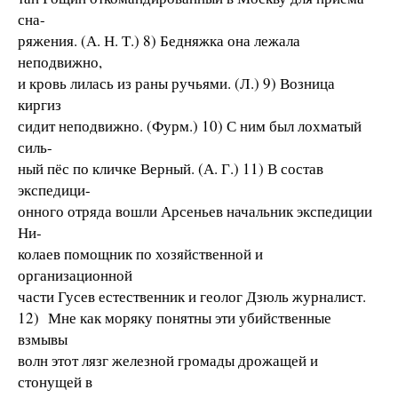
сна-
ряжения. (А. Н. Т.) 8) Бедняжка она лежала
неподвижно,
и кровь лилась из раны ручьями. (Л.) 9) Возница
киргиз
сидит неподвижно. (Фурм.) 10) С ним был лохматый
силь-
ный пёс по кличке Верный. (А. Г.) 11) В состав
экспедици-
онного отряда вошли Арсеньев начальник экспедиции
Ни-
колаев помощник по хозяйственной и
организационной
части Гусев естественник и геолог Дзюль журналист.
12) Мне как моряку понятны эти убийственные
взмывы
волн этот лязг железной громады дрожащей и
стонущей в