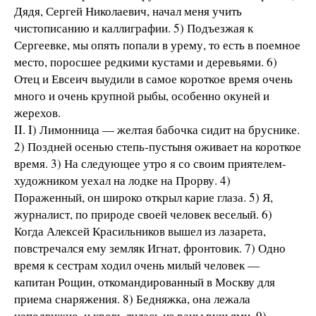
Дядя, Сергей Николаевич, начал меня учить
чистописанию и каллиграфии. 5) Подъезжая к
Сергеевке, мы опять попали в урему, то есть в поемное
место, поросшее редкими кустами и деревьями. 6)
Отец и Евсеич выудили в самое короткое время очень
много и очень крупной рыбы, особенно окуней и
жерехов.
II. I) Лимонница — желтая бабочка сидит на бруснике.
2) Поздней осенью степь-пустыня оживает на короткое
время. 3) На следующее утро я со своим приятелем-
художником уехал на лодке на Прорву. 4)
Пораженный, он широко открыл карие глаза. 5) Я,
журналист, по природе своей человек веселый. 6)
Когда Алексей Красильников вышел из лазарета,
повстречался ему земляк Игнат, фронтовик. 7) Одно
время к сестрам ходил очень милый человек —
капитан Рощин, откомандированный в Москву для
приема снаряжения. 8) Бедняжка, она лежала
неподвижно, и кровь лилась из раны ручьями. 9)