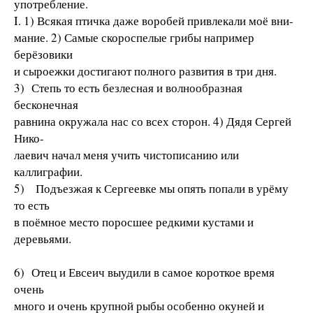
употребление.
I. 1) Всякая птичка даже воробей привлекали моё вни-
мание. 2) Самые скороспелые грибы например
берёзовики
и сыроежки достигают полного развития в три дня.
3) Степь то есть безлесная и волнообразная
бесконечная
равнина окружала нас со всех сторон. 4) Дядя Сергей
Нико-
лаевич начал меня учить чистописанию или
каллиграфии.
5) Подъезжая к Сергеевке мы опять попали в урёму
то есть
в поёмное место поросшее редкими кустами и
деревьями.
6) Отец и Евсеич выудили в самое короткое время
очень
много и очень крупной рыбы особенно окуней и