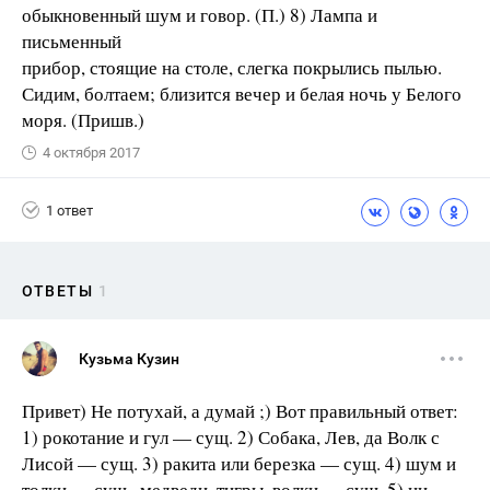
обыкновенный шум и говор. (П.) 8) Лампа и
письменный
прибор, стоящие на столе, слегка покрылись пылью.
Сидим, болтаем; близится вечер и белая ночь у Белого
моря. (Пришв.)
4 октября 2017
1 ответ
ОТВЕТЫ
1
Кузьма Кузин
Привет) Не потухай, а думай ;) Вот правильный ответ:
1) рокотание и гул — сущ. 2) Собака, Лев, да Волк с
Лисой — сущ. 3) ракита или березка — сущ. 4) шум и
толки — сущ., медведи, тигры, волки — сущ. 5) ни