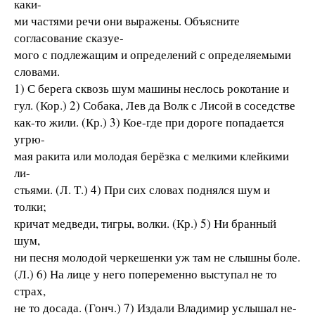
каки-
ми частями речи они выражены. Объясните
согласование сказуе-
мого с подлежащим и определений с определяемыми
словами.
1) С берега сквозь шум машины неслось рокотание и
гул. (Кор.) 2) Собака, Лев да Волк с Лисой в соседстве
как-то жили. (Кр.) 3) Кое-где при дороге попадается
угрю-
мая ракита или молодая берёзка с мелкими клейкими
ли-
стьями. (Л. Т.) 4) При сих словах поднялся шум и
толки;
кричат медведи, тигры, волки. (Кр.) 5) Ни бранный
шум,
ни песня молодой черкешенки уж там не слышны боле.
(Л.) 6) На лице у него попеременно выступал не то
страх,
не то досада. (Гонч.) 7) Издали Владимир услышал не-