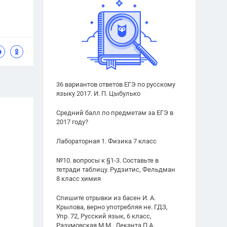
36 вариантов ответов ЕГЭ по русскому
языку 2017. И. П. Цыбулько
Средний балл по предметам за ЕГЭ в
2017 году?
Лабораторная 1. Физика 7 класс
№10. вопросы к §1-3. Составьте в
тетради таблицу. Рудзитис, Фельдман
8 класс химия
Спишите отрывки из басен И. А.
Крылова, верно употребляя не. ГДЗ,
Упр. 72, Русский язык, 6 класс,
Разумовская М.М., Леканта П.А.