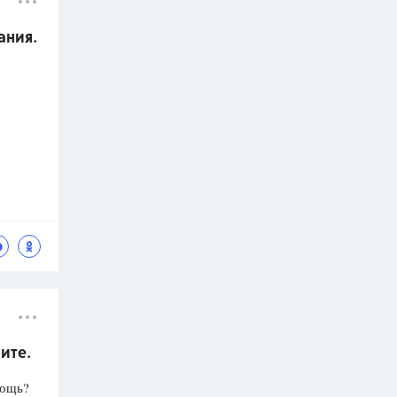
ания.
ите.
мощь?