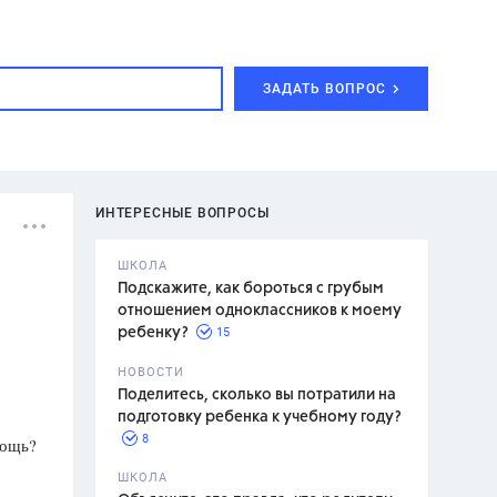
ЗАДАТЬ ВОПРОС
ИНТЕРЕСНЫЕ ВОПРОСЫ
ШКОЛА
Подскажите, как бороться с грубым
отношением одноклассников к моему
15
ребенку?
с,
7 класс,
НОВОСТИ
2 класс
Поделитесь, сколько вы потратили на
подготовку ребенка к учебному году?
8
мощь?
.,
ШКОЛА
асян Л.С.,