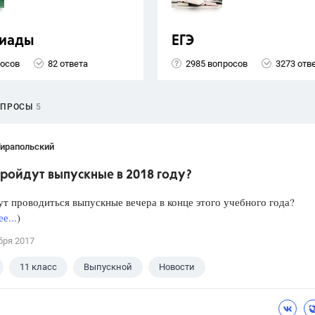
иады
ЕГЭ
росов
82 ответа
2985 вопросов
3273 отв
ОПРОСЫ
5
Тирапольский
ройдут выпускные в 2018 году?
ут проводиться выпускные вечера в конце этого учебного года?
е...
)
бря 2017
11 класс
Выпускной
Новости