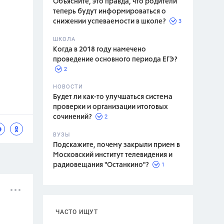
Объясните, это правда, что родители
теперь будут информироваться о
3
снижении успеваемости в школе?
ШКОЛА
спитание
Когда в 2018 году намечено
проведение основного периода ЕГЭ?
2
НОВОСТИ
Будет ли как-то улучшаться система
проверки и организации итоговых
2
сочинений?
ВУЗЫ
Подскажите, почему закрыли прием в
Московский институт телевидения и
1
радиовещания "Останкино"?
ЧАСТО ИЩУТ