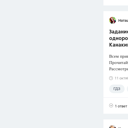
Ната
Задани
одноро
Канакин
Всем прив
Прочитай
Рассмотри
11 октя
ГДЗ
4 класс
1 ответ