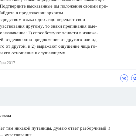
 Подтвердите высказанные им положения своими при-
Цветков Л. А.
айдите в предложении архаизм.
осредством языка одно лицо передаёт свои
Психология
увствования другому, то знаки препинания име-
Отношения,
Любовь,
Красота,
Во
е назначение: 1) способствуют ясности в изложе-
й, отделяя одно предложение от другого или од-
ПОКАЗАТЬ ВСЕ
его от другой, и 2) выражают ощущение лица го-
и его отношение к слушающему...
бря 2017
Алиева
ет там никакой путаницы, думаю ответ разборчивый ;)
— чувствования.