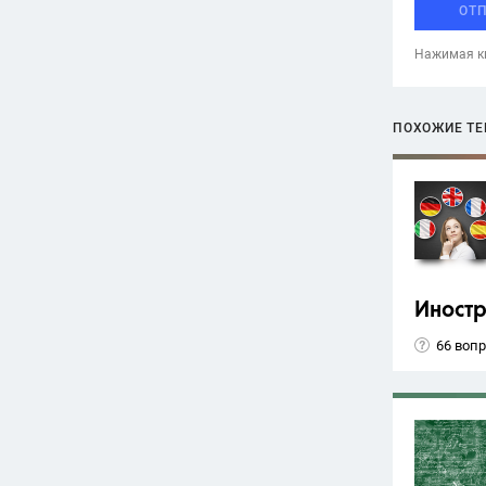
ОТ
Нажимая кн
ПОХОЖИЕ Т
Иност
66 воп