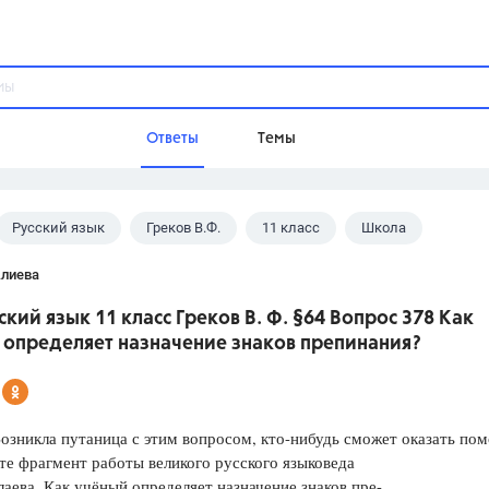
Ответы
Темы
Русский язык
Греков В.Ф.
11 класс
Школа
ы
Домашнее задание
Русский язык,
Химия,
Геометрия,
Алиева
Обществознание,
Физика
ский язык 11 класс Греков В. Ф. §64 Вопрос 378 Как
Школа
 определяет назначение знаков препинания?
9 класс,
8 класс,
11 класс,
10 клас
6 класс,
4 класс,
5 класс,
1 класс,
Учебники
озникла путаница с этим вопросом, кто-нибудь сможет оказать по
е фрагмент работы великого русского языковеда
Разумовская М.М.,
Габриелян О.С
лаева. Как учёный определяет назначение знаков пре-
Рудзитис Г.Е.,
Цыбулько И.П.,
Атан