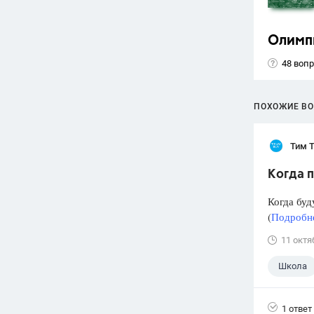
Олимп
48 воп
ПОХОЖИЕ В
Тим 
Когда п
Когда буд
(
Подробне
11 октя
Школа
1 ответ