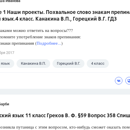
ша Иванова
 1 Наши проекты. Похвальное слово знакам препин
 язык.4 класс. Канакина В.П., Горецкий В.Г. ГДЗ
наками можно ответить на вопросы???
ните употребление знаков препинания:
знаки препинания (
Подробнее...
)
бря 2017
 язык
Канакина В.П.
Горецкий В.Г.
4 класс
Барби
ский язык 11 класс Греков В. Ф. §59 Вопрос 358 Спиш
озникла путаница с этим вопросом, кто-нибудь сможет оказать по