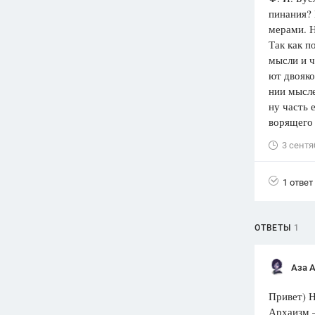
пинания?
Вузы
мерами. Н
1752
ответа
Так как п
мысли и ч
Олимпиады
ют двояко
82
ответа
нии мысле
Spotlight
ну часть 
1551
ответ
ворящего 
ГИА
3 сентя
280
ответов
1 ответ
ОТВЕТЫ
1
Аза 
Привет) Н
Архаизм 