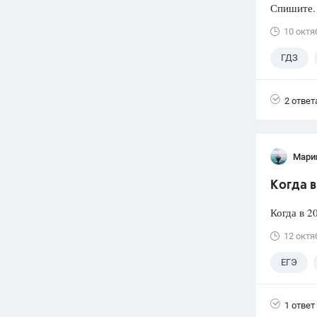
Спишите. 
10 октя
ГДЗ
2 ответ
Мари
Когда в
Когда в 2
12 октя
ЕГЭ
1 ответ