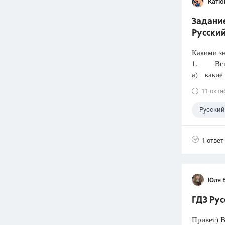
Катю
Задание
Русский
Какими з
1. Вспом
а) какие 
11 октя
Русский
1 ответ
Юля 
ГДЗ Рус
Привет) В