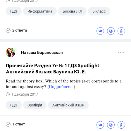
1 декабря 2017
ГДЗ
Информатика
Босова Л.Л
5 класс
2 ответа
Наташа Барановская
Прочитайте Раздел 7e № 1 ГДЗ Spotlight
Английский 8 класс Ваулина Ю. Е.
Read the theory box. Which of the topics (a-c) corresponds to a
for-and-against essay? (
Подробнее...
)
1 декабря 2017
ГДЗ
Spotlight
Английский язык
8 класс
+1
Ваулина Ю.Е.
1 ответ