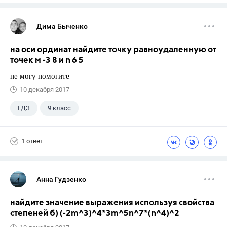
Дима Быченко
на оси ординат найдите точку равноудаленную от
точек м -3 8 и n 6 5
не могу помогите
10 декабря 2017
ГДЗ
9 класс
1 ответ
Анна Гудзенко
найдите значение выражения используя свойства
степеней б) (-2m^3)^4*3m^5n^7*(n^4)^2