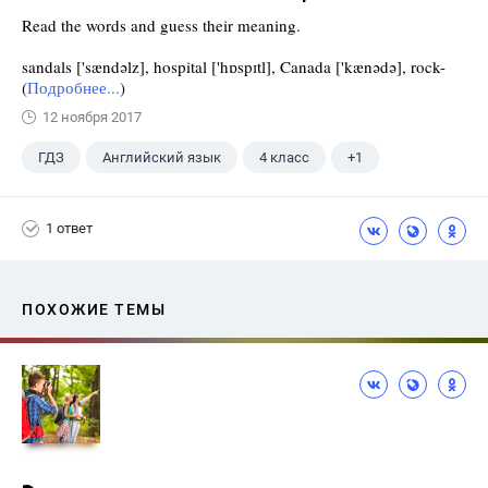
Read the words and guess their meaning.
sandals ['sændəlz], hospital ['hɒspɪtl], Canada ['kænədə], rock-
(
Подробнее...
)
12 ноября 2017
ГДЗ
Английский язык
4 класс
+1
Верещагина И.Н.
1 ответ
ПОХОЖИЕ ТЕМЫ