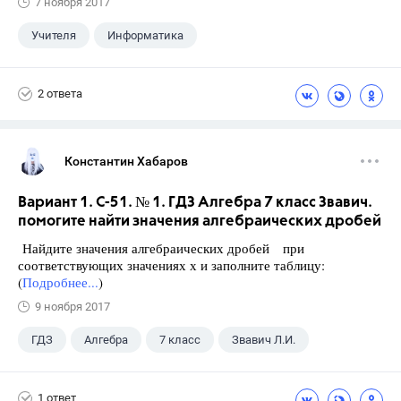
7 ноября 2017
Учителя
Информатика
Семенов А.В.
+2
Ященко И.В.
2 ответа
11 класс
Константин Хабаров
Вариант 1. С-51. № 1. ГДЗ Алгебра 7 класс Звавич.
помогите найти значения алгебраических дробей
Найдите значения алгебраических дробей при
соответствующих значениях х и заполните таблицу:
(
Подробнее...
)
9 ноября 2017
ГДЗ
Алгебра
7 класс
Звавич Л.И.
1 ответ