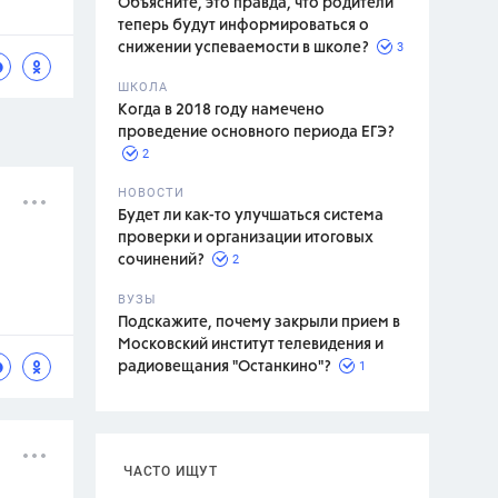
Объясните, это правда, что родители
теперь будут информироваться о
3
снижении успеваемости в школе?
ШКОЛА
спитание
Когда в 2018 году намечено
проведение основного периода ЕГЭ?
2
НОВОСТИ
Будет ли как-то улучшаться система
проверки и организации итоговых
2
сочинений?
ВУЗЫ
Подскажите, почему закрыли прием в
Московский институт телевидения и
1
радиовещания "Останкино"?
ЧАСТО ИЩУТ