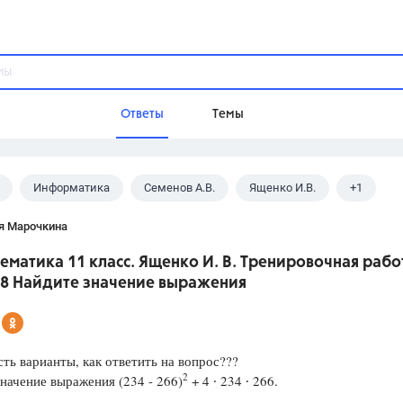
Ответы
Темы
Информатика
Семенов А.В.
Ященко И.В.
+1
ы
Домашнее задание
Русский язык,
Химия,
Геометрия,
с
я Марочкина
Обществознание,
Физика
ематика 11 класс. Ященко И. В. Тренировочная рабо
Школа
 8 Найдите значение выражения
9 класс,
8 класс,
11 класс,
10 клас
6 класс,
4 класс,
5 класс,
1 класс,
Учебники
сть варианты, как ответить на вопрос???
2
начение выражения (234 - 266)
+ 4 ∙ 234 ∙ 266.
Разумовская М.М.,
Габриелян О.С
Рудзитис Г.Е.,
Цыбулько И.П.,
Атан