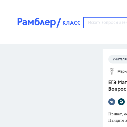
?
Учителя
Популярные тем
11 клас
Мари
ГДЗ
67571
ответ
ЕГЭ Мат
ЕГЭ
Вопрос
3273
ответа
ОГЭ
3460
ответов
Привет, е
Найдите з
ФИПИ
30
ответов