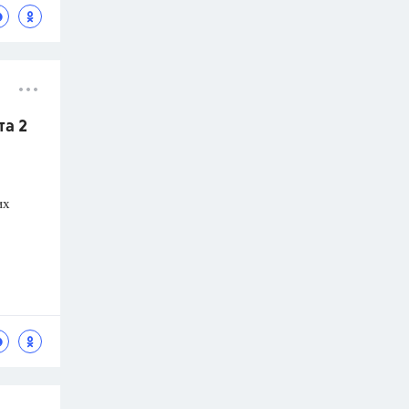
та 2
их