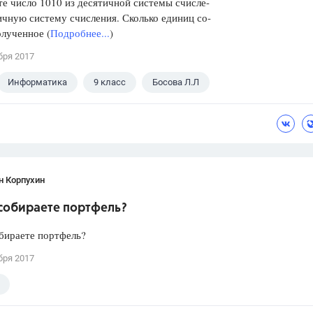
е число 1010 из десятичной системы счисле-
ичную систему счисления. Сколько единиц со-
лученное (
Подробнее...
)
бря 2017
Информатика
9 класс
Босова Л.Л
н Корпухин
 собираете портфель?
бираете портфель?
бря 2017