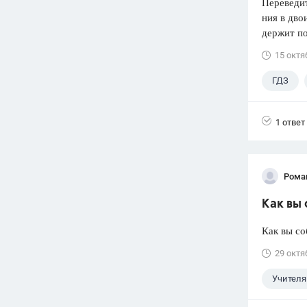
Переведит
ния в дво
держит по
15 октя
ГДЗ
1 ответ
Рома
Как вы
Как вы со
29 октя
Учителя