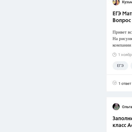
Кузь
ЕГЭ Мат
Вопрос 
Привет вс
На рисун
компании 
1 ноябр
ЕГЭ
1 ответ
Ольга
Заполни
класс А