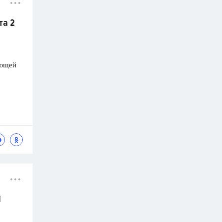
та 2
ающей
1