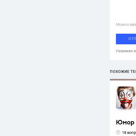
Можно вве
ОТ
Нажимая кн
ПОХОЖИЕ Т
Юмор
18 воп