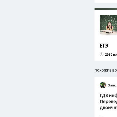
ЕГЭ
2985 в
ПОХОЖИЕ В
Халк 
ГДЗ инф
Перевед
двоич