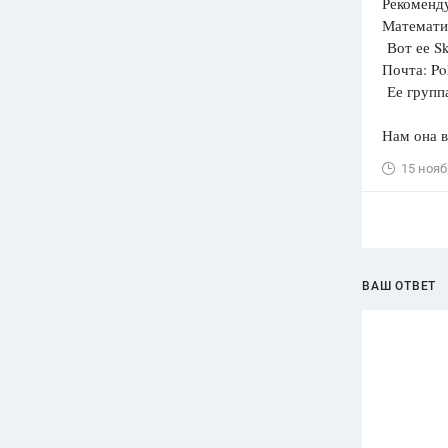
Рекоменд
Математи
Вот ее S
Почта: Po
Ее группа
Нам она в
15 нояб
ВАШ ОТВЕТ