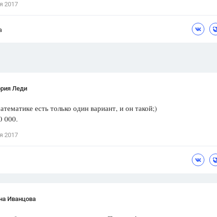
я 2017
Цветков Л. А.
а
Психология
Отношения,
Любовь,
Красота,
Во
ПОКАЗАТЬ ВСЕ
ория Леди
атематике есть только один вариант, и он такой;)
0 000.
я 2017
на Иванцова