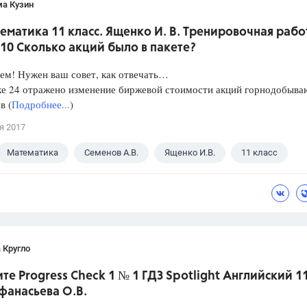
ма Кузин
ематика 11 класс. Ященко И. В. Тренировочная рабо
10 Сколько акций было в пакете?
ем! Нужен ваш совет, как отвечать…
ке 24 отражено изменение биржевой стоимости акций горнодобыв
в (
Подробнее...
)
я 2017
Математика
Семенов А.В.
Ященко И.В.
11 класс
 Кругло
те Progress Check 1 № 1 ГДЗ Spotlight Английский 1
фанасьева О.В.