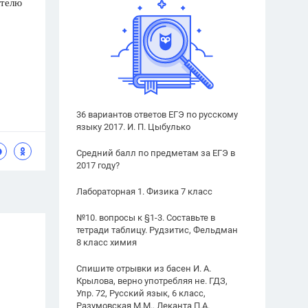
ателю
36 вариантов ответов ЕГЭ по русскому
языку 2017. И. П. Цыбулько
Средний балл по предметам за ЕГЭ в
2017 году?
Лабораторная 1. Физика 7 класс
№10. вопросы к §1-3. Составьте в
тетради таблицу. Рудзитис, Фельдман
8 класс химия
Спишите отрывки из басен И. А.
Крылова, верно употребляя не. ГДЗ,
Упр. 72, Русский язык, 6 класс,
Разумовская М.М., Леканта П.А.