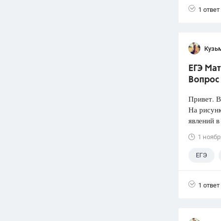
1 ответ
Кузь
ЕГЭ Мат
Вопрос 
Привет. 
На рисунк
явлений в 
1 ноябр
ЕГЭ
1 ответ