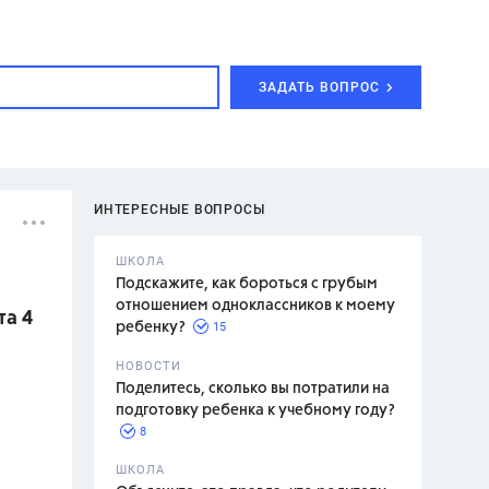
ЗАДАТЬ ВОПРОС
ИНТЕРЕСНЫЕ ВОПРОСЫ
ШКОЛА
Подскажите, как бороться с грубым
отношением одноклассников к моему
та 4
15
ребенку?
с,
7 класс,
НОВОСТИ
2 класс
Поделитесь, сколько вы потратили на
подготовку ребенка к учебному году?
8
.,
ШКОЛА
асян Л.С.,