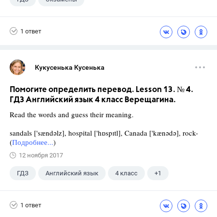
1 ответ
Кукусенька Кусенька
Помогите определить перевод. Lesson 13. № 4.
ГДЗ Английский язык 4 класс Верещагина.
Read the words and guess their meaning.
sandals ['sændəlz], hospital ['hɒspɪtl], Canada ['kænədə], rock-
(
Подробнее...
)
12 ноября 2017
ГДЗ
Английский язык
4 класс
+1
Верещагина И.Н.
1 ответ