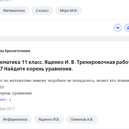
Математика
2 класс
Моро М.И.
ана Брюнеточкина
ематика 11 класс. Ященко И. В. Тренировочная рабо
7 Найдите корень уравнения.
о по математике никому подобное не попадалось, может кто помни
)))
орень уравнения
ее...
)
бря 2017
Информатика
Ященко И.В.
Семенов А.В.