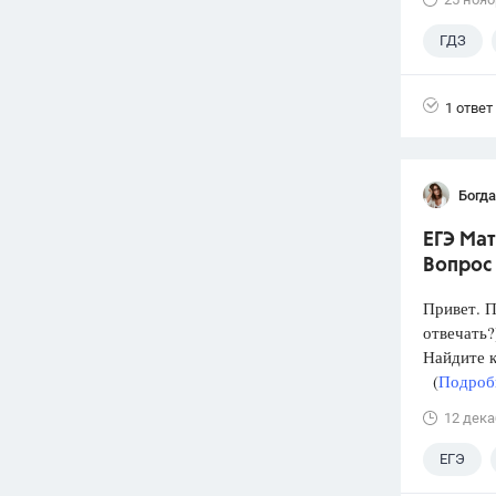
ГДЗ
1 ответ
Богд
ЕГЭ Мат
Вопрос 
Привет. П
отвечать?
Найдите к
(
Подробн
12 дека
ЕГЭ