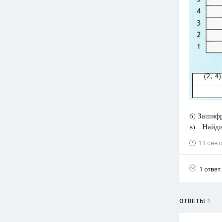
Вузы
1752
ответа
Олимпиады
82
ответа
Spotlight
1551
ответ
ГИА
280
ответов
б) Зашифр
в) Найди
11 сент
1 ответ
ОТВЕТЫ
1