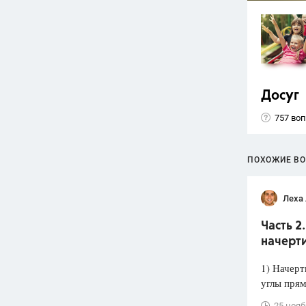
Досуг
757 во
ПОХОЖИЕ В
Леха
Часть 2
начерт
1) Начерт
углы прям
25 нояб