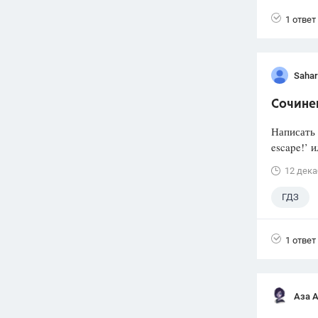
11 клас
1 ответ
Sahar
Сочине
Написать 
escape!’ 
12 дека
ГДЗ
1 ответ
Аза 