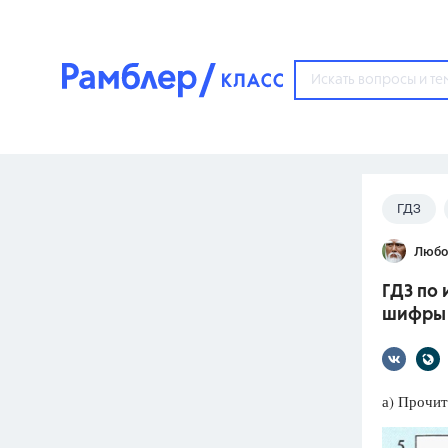
?
ГДЗ
Популярные тем
Любо
ГДЗ
67571
ответ
ГДЗ по 
ЕГЭ
шифры
3273
ответа
ОГЭ
3460
ответов
а) Прочит
ФИПИ
30
ответов