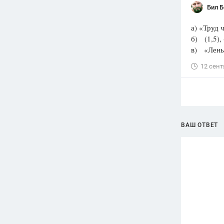
Бил 
а) «Труд 
б) (1,5), (
в) «Лень д
12 сент
ВАШ ОТВЕТ