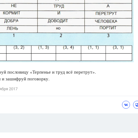
Цветков Л. А.
Психология
Отношения,
Любовь,
Красота,
Во
ПОКАЗАТЬ ВСЕ
уй пословицу «Терпенье и труд всё перетрут».
 и зашифруй поговорку.
ября 2017