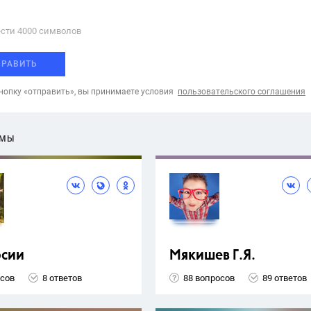
сти 4000 cимволов
ПРАВИТЬ
опку «отправить», вы принимаете условия
пользовательского соглашения
ЕМЫ
рсии
Мякишев Г.Я.
осов
8 ответов
88 вопросов
89 ответов