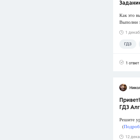
Задание
Как это в
Выполни з
1 декаб
ГДЗ
1 ответ
Нико
Привет!
ГДЗ Алг
Решите у
(
Подробн
12 дека