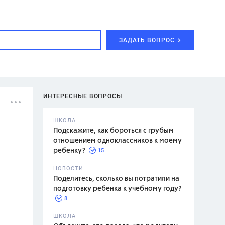
ЗАДАТЬ ВОПРОС
ИНТЕРЕСНЫЕ ВОПРОСЫ
ШКОЛА
Подскажите, как бороться с грубым
отношением одноклассников к моему
15
ребенку?
с,
7 класс,
НОВОСТИ
2 класс
Поделитесь, сколько вы потратили на
подготовку ребенка к учебному году?
8
.,
ШКОЛА
асян Л.С.,