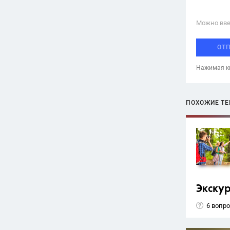
Можно вве
ОТ
Нажимая кн
ПОХОЖИЕ Т
Экску
6 вопр