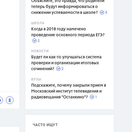
Объясните, это правда, что родители
теперь будут информироваться о
3
снижении успеваемости в школе?
ШКОЛА
спитание
Когда в 2018 году намечено
проведение основного периода ЕГЭ?
2
НОВОСТИ
Будет ли как-то улучшаться система
проверки и организации итоговых
2
сочинений?
ВУЗЫ
Подскажите, почему закрыли прием в
Московский институт телевидения и
1
радиовещания "Останкино"?
ЧАСТО ИЩУТ