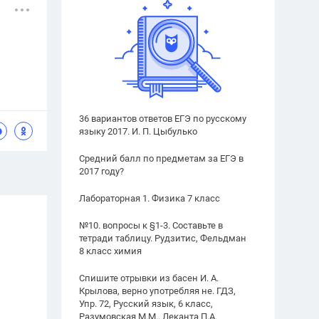
36 вариантов ответов ЕГЭ по русскому
языку 2017. И. П. Цыбулько
Средний балл по предметам за ЕГЭ в
2017 году?
Лабораторная 1. Физика 7 класс
№10. вопросы к §1-3. Составьте в
тетради таблицу. Рудзитис, Фельдман
8 класс химия
Спишите отрывки из басен И. А.
Крылова, верно употребляя не. ГДЗ,
Упр. 72, Русский язык, 6 класс,
Разумовская М.М., Леканта П.А.