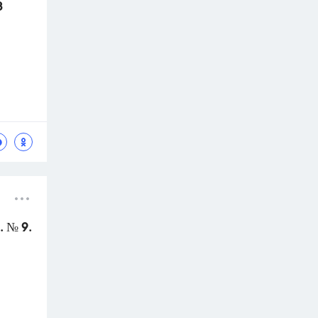
З
 № 9.