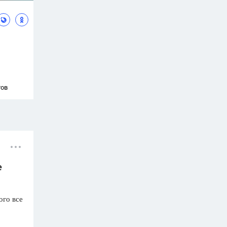
тов
е
ого все