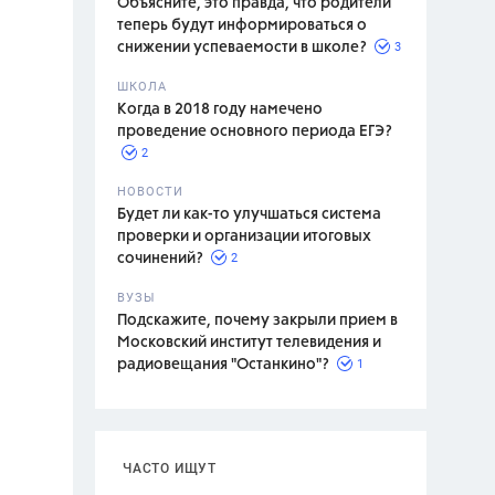
Объясните, это правда, что родители
теперь будут информироваться о
3
снижении успеваемости в школе?
ШКОЛА
спитание
Когда в 2018 году намечено
проведение основного периода ЕГЭ?
2
НОВОСТИ
Будет ли как-то улучшаться система
проверки и организации итоговых
2
сочинений?
ВУЗЫ
Подскажите, почему закрыли прием в
Московский институт телевидения и
1
радиовещания "Останкино"?
ЧАСТО ИЩУТ