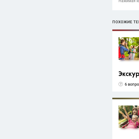
Нажимая кн
ПОХОЖИЕ Т
Экску
6 вопр