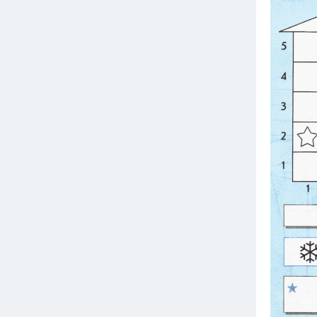
Вузы
1752
ответа
Олимпиады
82
ответа
Spotlight
1551
ответ
ГИА
280
ответов