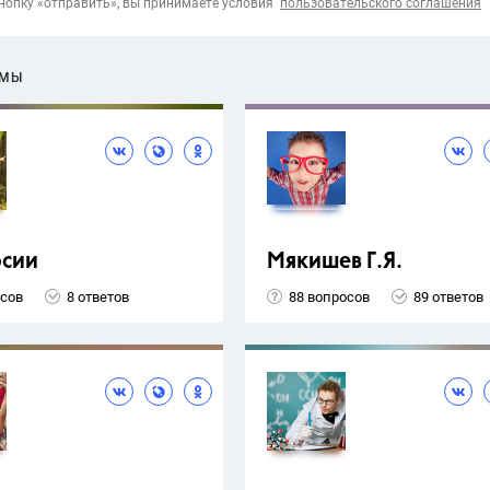
опку «отправить», вы принимаете условия
пользовательского соглашения
ЕМЫ
рсии
Мякишев Г.Я.
осов
8 ответов
88 вопросов
89 ответов