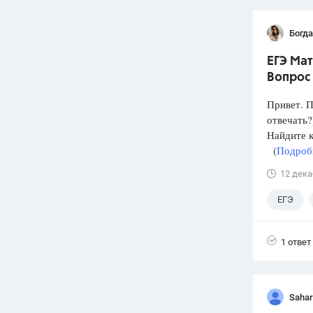
Богд
ЕГЭ Мат
Вопрос 
Привет. П
отвечать?
Найдите к
(
Подробн
12 дека
ЕГЭ
11 клас
1 ответ
Sahar