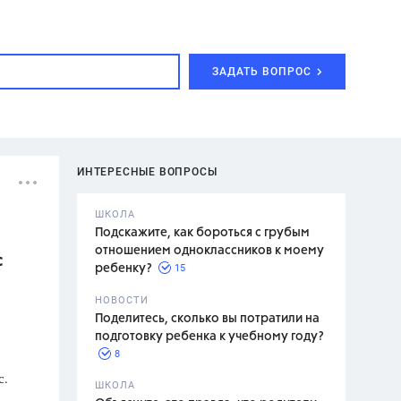
ЗАДАТЬ ВОПРОС
ИНТЕРЕСНЫЕ ВОПРОСЫ
ШКОЛА
Подскажите, как бороться с грубым
отношением одноклассников к моему
с
15
ребенку?
с,
7 класс,
НОВОСТИ
2 класс
Поделитесь, сколько вы потратили на
подготовку ребенка к учебному году?
8
с.
.,
ШКОЛА
асян Л.С.,