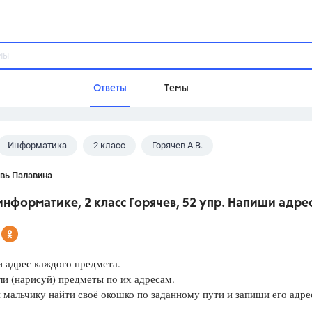
Ответы
Темы
Информатика
2 класс
Горячев А.В.
ы
Домашнее задание
Русский язык,
Химия,
Геометрия,
вь Палавина
Обществознание,
Физика
информатике, 2 класс Горячев, 52 упр. Напиши адре
Школа
9 класс,
8 класс,
11 класс,
10 клас
6 класс,
4 класс,
5 класс,
1 класс,
 адрес каждого предмета.
Учебники
и (нарисуй) предметы по их адресам.
 мальчику найти своё окошко по заданному пути и запиши его адре
Разумовская М.М.,
Габриелян О.С
Рудзитис Г.Е.,
Цыбулько И.П.,
Атан