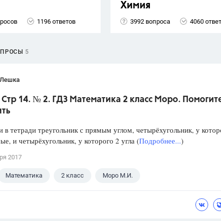
Химия
просов
1196 ответов
3992 вопроса
4060 отве
ОПРОСЫ
5
 Лешка
. Стр 14. № 2. ГДЗ Математика 2 класс Моро. Помогит
ить
и в тетради треугольник с прямым углом, четырёхугольник, у котор
ые, и четырёхугольник, у которого 2 угла (
Подробнее...
)
ря 2017
Математика
2 класс
Моро М.И.