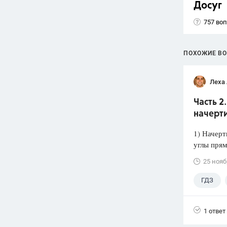
Досуг
757 во
ПОХОЖИЕ В
Леха
Часть 2
начерт
1) Начерт
углы прям
25 нояб
ГДЗ
1 ответ