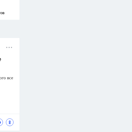
тов
е
ого все