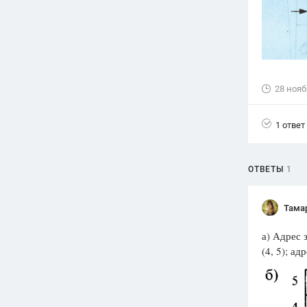
28 нояб
1 ответ
ОТВЕТЫ
1
Тама
а) Адрес з
(4, 5); ад