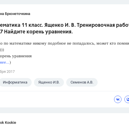
ана Брюнеточкина
ематика 11 класс. Ященко И. В. Тренировочная рабо
7 Найдите корень уравнения.
о по математике никому подобное не попадалось, может кто помни
)))
орень уравнения
ее...
)
бря 2017
Информатика
Ященко И.В.
Семенов А.В.
с
ok Kookie