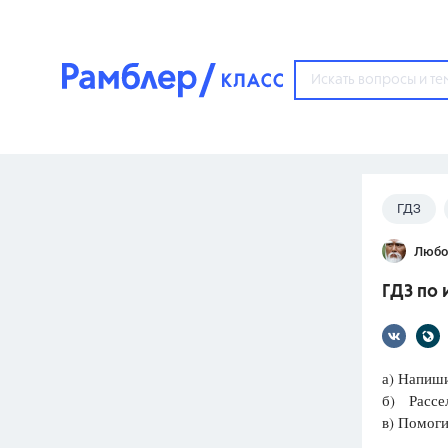
?
ГДЗ
Популярные тем
Любо
ГДЗ
67571
ответ
ГДЗ по 
ЕГЭ
3273
ответа
ОГЭ
а) Напиши
3460
ответов
б) Рассел
в) Помоги
ФИПИ
30
ответов