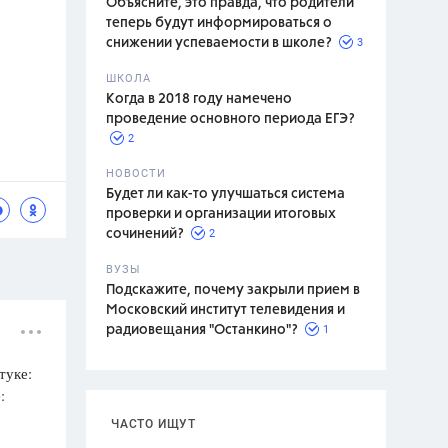
Объясните, это правда, что родители
теперь будут информироваться о
3
снижении успеваемости в школе?
ШКОЛА
спитание
Когда в 2018 году намечено
проведение основного периода ЕГЭ?
2
НОВОСТИ
Будет ли как-то улучшаться система
проверки и организации итоговых
2
сочинений?
ВУЗЫ
Подскажите, почему закрыли прием в
Московский институт телевидения и
1
радиовещания "Останкино"?
туке:
:
ЧАСТО ИЩУТ