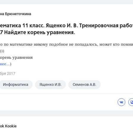
ана Брюнеточкина
ематика 11 класс. Ященко И. В. Тренировочная рабо
7 Найдите корень уравнения.
о по математике никому подобное не попадалось, может кто помни
)))
орень уравнения
ее...
)
бря 2017
Информатика
Ященко И.В.
Семенов А.В.
с
ok Kookie