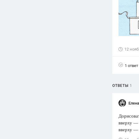
Вузы
1752
ответа
Олимпиады
82
ответа
Spotlight
12 нояб
1551
ответ
ГИА
1 ответ
280
ответов
ОТВЕТЫ
1
Елена
Дорисоват
вверху — 
вверху — 