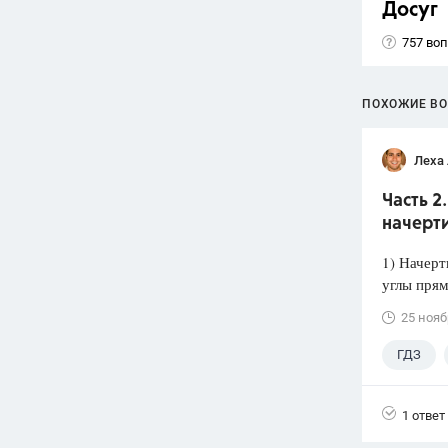
Досуг
757 во
ПОХОЖИЕ В
Леха
Часть 2
начерт
1) Начерт
углы прям
25 нояб
ГДЗ
1 ответ