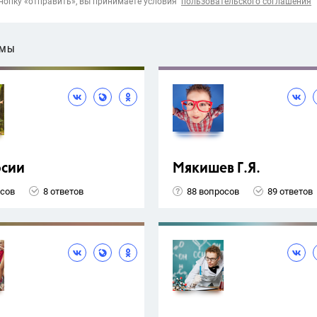
опку «отправить», вы принимаете условия
пользовательского соглашения
ЕМЫ
рсии
Мякишев Г.Я.
осов
8 ответов
88 вопросов
89 ответов