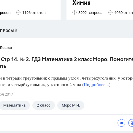
Химия
просов
1196 ответов
3992 вопроса
4060 отве
ОПРОСЫ
5
 Лешка
. Стр 14. № 2. ГДЗ Математика 2 класс Моро. Помогит
ить
и в тетради треугольник с прямым углом, четырёхугольник, у котор
ые, и четырёхугольник, у которого 2 угла (
Подробнее...
)
ря 2017
Математика
2 класс
Моро М.И.