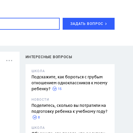
ЗАДАТЬ ВОПРОС
ИНТЕРЕСНЫЕ ВОПРОСЫ
ШКОЛА
Подскажите, как бороться с грубым
отношением одноклассников к моему
15
ребенку?
с,
7 класс,
НОВОСТИ
2 класс
Поделитесь, сколько вы потратили на
подготовку ребенка к учебному году?
8
.,
ШКОЛА
асян Л.С.,