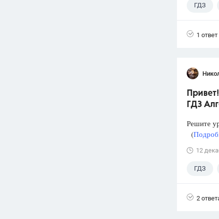
ГДЗ
1 ответ
Нико
Привет!
ГДЗ Алг
Решите у
(
Подробн
12 дека
ГДЗ
2 ответ