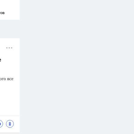
тов
е
ого все