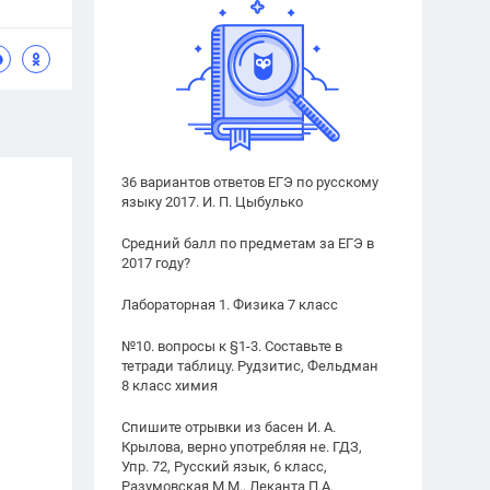
36 вариантов ответов ЕГЭ по русскому
языку 2017. И. П. Цыбулько
Средний балл по предметам за ЕГЭ в
2017 году?
Лабораторная 1. Физика 7 класс
№10. вопросы к §1-3. Составьте в
тетради таблицу. Рудзитис, Фельдман
8 класс химия
Спишите отрывки из басен И. А.
Крылова, верно употребляя не. ГДЗ,
Упр. 72, Русский язык, 6 класс,
Разумовская М.М., Леканта П.А.