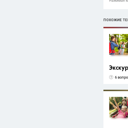
Нажимая кн
ПОХОЖИЕ Т
Экску
6 вопр