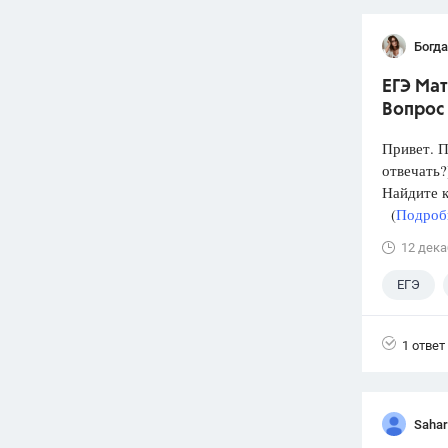
Богд
ЕГЭ Мат
Вопрос 
Привет. П
отвечать?
Найдите к
(
Подробн
12 дека
ЕГЭ
11 клас
1 ответ
Sahar