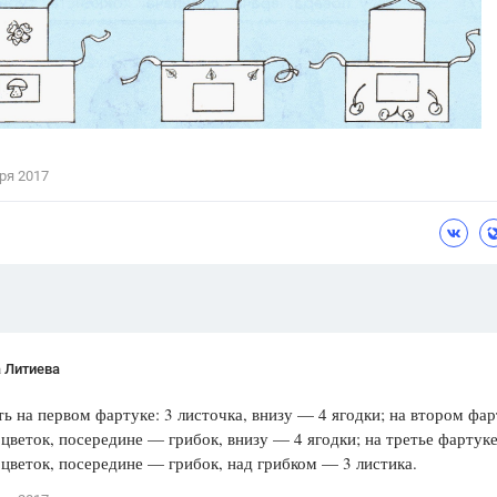
Цветков Л. А.
Психология
Отношения,
Любовь,
Красота,
Во
ПОКАЗАТЬ ВСЕ
ря 2017
 Литиева
ь на первом фартуке: 3 листочка, внизу — 4 ягодки; на втором фар
цветок, посередине — грибок, внизу — 4 ягодки; на третье фартуке
цветок, посередине — грибок, над грибком — 3 листика.