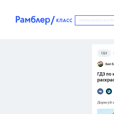
?
ГДЗ
Популярные тем
Бил 
ГДЗ
67571
ответ
ГДЗ по 
ЕГЭ
раскра
3273
ответа
ОГЭ
3460
ответов
Дорисуй и
ФИПИ
30
ответов