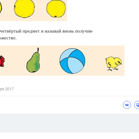
Цветков Л. А.
Психология
Отношения,
Любовь,
Красота,
Во
четвёртый предмет и называй вновь получив-
ожество.
ПОКАЗАТЬ ВСЕ
ря 2017