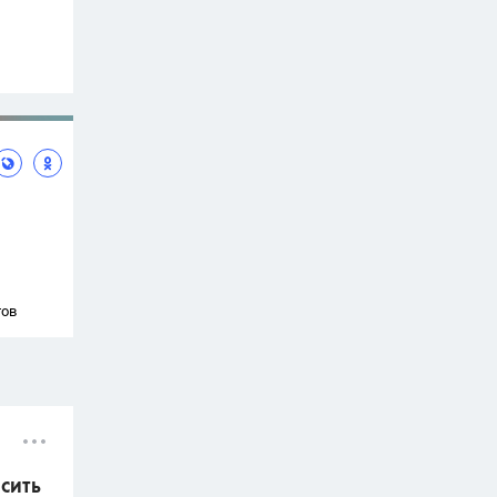
тов
асить