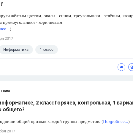
?
круги жёлтым цветом, овалы - синим, треугольники - зелёным, квад
а прямоугольники - коричневым.
ее...
)
ря 2017
Информатика
1 класс
 Папа
информатике, 2 класс Горячев, контрольная, 1 вариан
о общего?
подпиши общий признак каждой группы предметов. (
Подробнее...
)
бря 2017