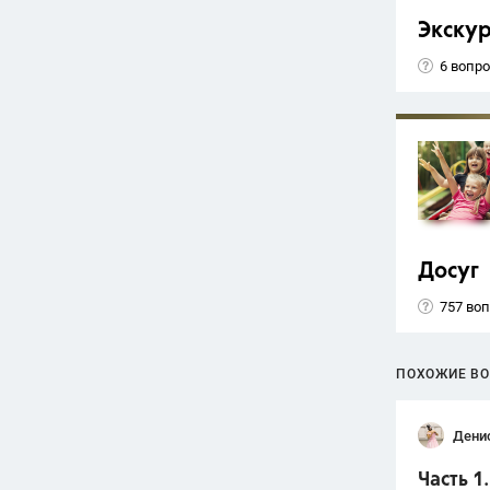
Экску
6 вопр
Досуг
757 во
ПОХОЖИЕ В
Дени
Часть 1