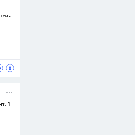
раты -
т, 1