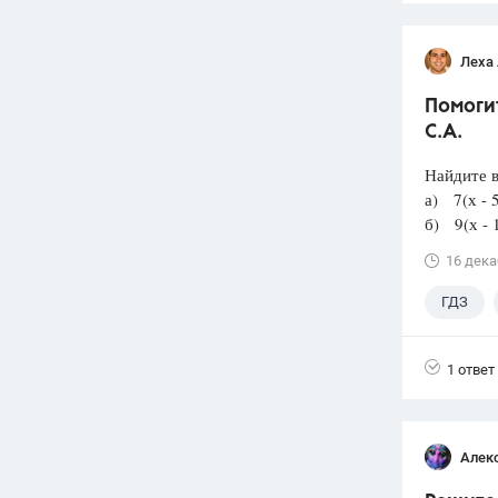
Леха
Помогит
С.А.
Найдите в
а) 7(х - 5
б) 9(х - 1
16 дека
ГДЗ
1 ответ
Алек