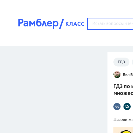
?
ГДЗ
Популярные тем
Бил 
ГДЗ
67571
ответ
ГДЗ по 
ЕГЭ
множес
3273
ответа
ОГЭ
3460
ответов
Назови м
ФИПИ
30
ответов