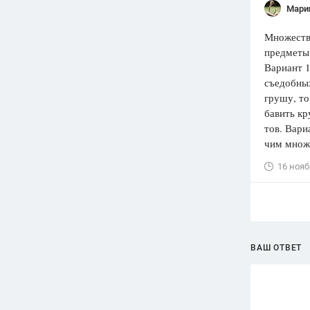
Мари
Множеств
предметы.
Вариант 1
съедобных
грушу, то
бавить кр
тов. Вари
чим множ
16 нояб
ВАШ ОТВЕТ