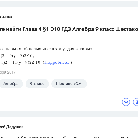
 Лешка
е найти Глава 4 §1 D10 ГДЗ Алгебра 9 класс Шестак
се пары (х; у) целых чисел х и у, для которых:
)2 + 5(у - 7)2≤ 6;
1)2 + 11(у - 9)2≤ 10. (
Подробнее...
)
бря 2017
Алгебра
9 класс
Шестаков С.А.
сей Дедушев