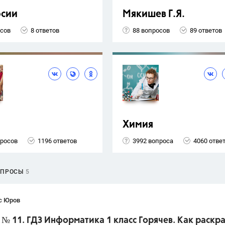
рсии
Мякишев Г.Я.
осов
8 ответов
88 вопросов
89 ответов
Химия
просов
1196 ответов
3992 вопроса
4060 отве
ОПРОСЫ
5
с Юров
. № 11. ГДЗ Информатика 1 класс Горячев. Как раскр