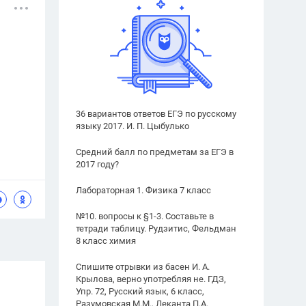
36 вариантов ответов ЕГЭ по русскому
языку 2017. И. П. Цыбулько
Средний балл по предметам за ЕГЭ в
2017 году?
Лабораторная 1. Физика 7 класс
№10. вопросы к §1-3. Составьте в
тетради таблицу. Рудзитис, Фельдман
8 класс химия
Спишите отрывки из басен И. А.
Крылова, верно употребляя не. ГДЗ,
Упр. 72, Русский язык, 6 класс,
Разумовская М.М., Леканта П.А.