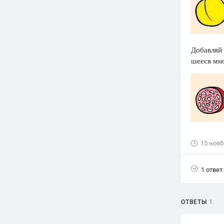
Вузы
1752
ответа
Олимпиады
Добавляй 
82
ответа
шееся мн
Spotlight
1551
ответ
ГИА
280
ответов
15 нояб
1 ответ
ОТВЕТЫ
1