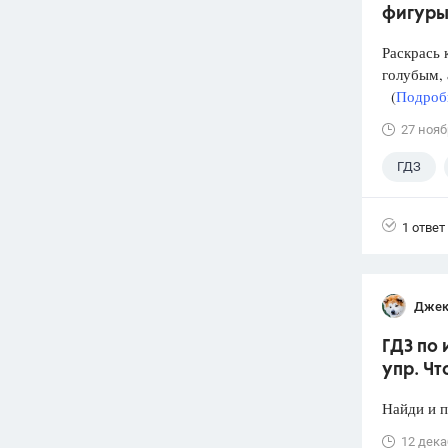
фигуры
Раскрась 
голубым, 
(
Подробн
27 нояб
ГДЗ
1 ответ
Джек
ГДЗ по 
упр. Чт
Найди и 
12 дека