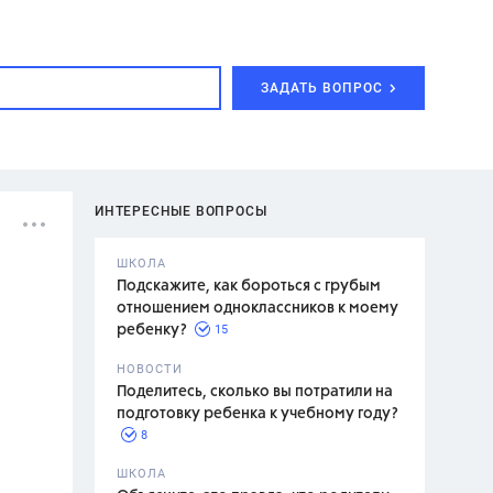
ЗАДАТЬ ВОПРОС
ИНТЕРЕСНЫЕ ВОПРОСЫ
ШКОЛА
Подскажите, как бороться с грубым
отношением одноклассников к моему
15
ребенку?
с,
7 класс,
НОВОСТИ
2 класс
Поделитесь, сколько вы потратили на
подготовку ребенка к учебному году?
8
.,
ШКОЛА
асян Л.С.,