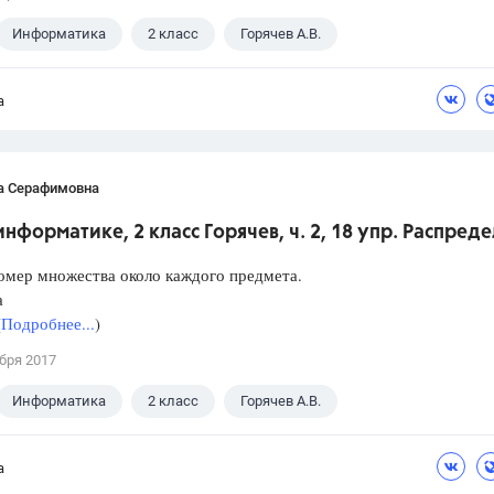
Информатика
2 класс
Горячев А.В.
а
а Серафимовна
информатике, 2 класс Горячев, ч. 2, 18 упр. Распред
омер множества около каждого предмета.
а
(
Подробнее...
)
бря 2017
Информатика
2 класс
Горячев А.В.
а