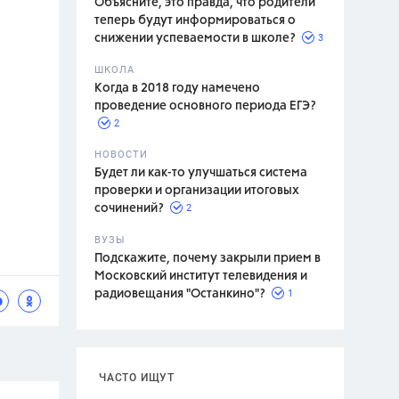
Объясните, это правда, что родители
теперь будут информироваться о
3
снижении успеваемости в школе?
ШКОЛА
спитание
Когда в 2018 году намечено
проведение основного периода ЕГЭ?
2
НОВОСТИ
Будет ли как-то улучшаться система
проверки и организации итоговых
2
сочинений?
ВУЗЫ
Подскажите, почему закрыли прием в
Московский институт телевидения и
1
радиовещания "Останкино"?
ЧАСТО ИЩУТ