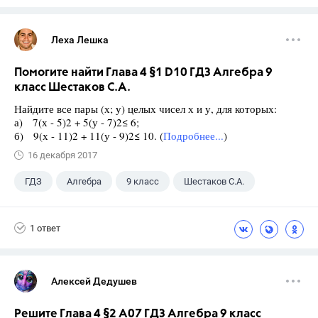
Леха Лешка
Помогите найти Глава 4 §1 D10 ГДЗ Алгебра 9
класс Шестаков С.А.
Найдите все пары (х; у) целых чисел х и у, для которых:
а) 7(х - 5)2 + 5(у - 7)2≤ 6;
б) 9(х - 11)2 + 11(у - 9)2≤ 10. (
Подробнее...
)
16 декабря 2017
ГДЗ
Алгебра
9 класс
Шестаков С.А.
1 ответ
Алексей Дедушев
Решите Глава 4 §2 А07 ГДЗ Алгебра 9 класс