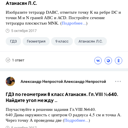
Атанасян Л.С.
Изобразите тетраэдр DABC, отметьте точку К на ребре DC и
точки М и N граней АВС и ACD. Постройте сечение
тетраэдра плоскостью MNK. (
Подробнее...
)
5 октября 2017
ГДЗ
Геометрия
9 класс
Атанасян Л.С.
1 ответ
Александр Непростой Александр Непростой
ГДЗ по геометрии 8 класс Атанасян. Гл.VIII №640.
Найдите угол между ..
Поучаствуйте в решении задания Гл.VIII №640.
640 Даны окружность с центром О радиуса 4,5 см и точка А.
Через точку А проведены две (
Подробнее...
)
5 октября 2017