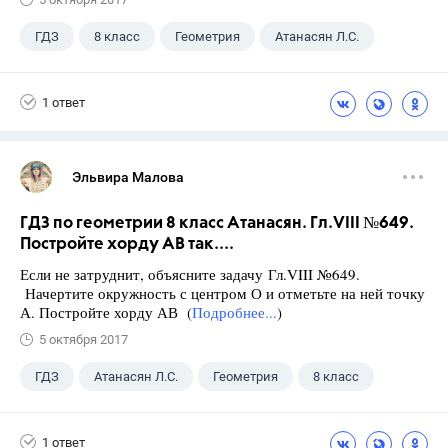
ГДЗ
8 класс
Геометрия
Атанасян Л.С.
1 ответ
Эльвира Малова
ГДЗ по геометрии 8 класс Атанасян. Гл.VIII №649.
Постройте хорду АВ так....
Если не затруднит, объясните задачу Гл.VIII №649.
Начертите окружность с центром О и отметьте на ней точку
А. Постройте хорду АВ (
Подробнее...
)
5 октября 2017
ГДЗ
Атанасян Л.С.
Геометрия
8 класс
1 ответ