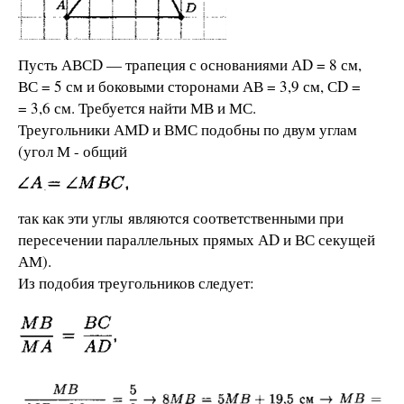
Пусть АВСD — трапеция с основаниями АD = 8 см,
ВС = 5 см и боковыми сторонами АВ = 3,9 см, СD =
= 3,6 см. Требуется найти МВ и МС.
Треугольники АМD и ВМС подобны по двум углам
(угол М - общий
так как эти углы являются соответственными при
пересечении параллельных прямых АD и ВС секущей
АМ).
Из подобия треугольников следует: