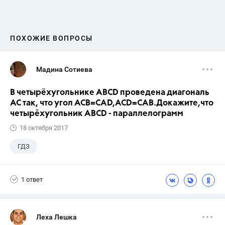
ПОХОЖИЕ ВОПРОСЫ
Мадина Сотиева
В четырёхугольнике ABCD проведена диагональ
AC так, что угол ACB=CAD,ACD=CAB.Докажите,что
четырёхугольник ABCD - параллелограмм
18 октября 2017
ГДЗ
1 ответ
Леха Лешка