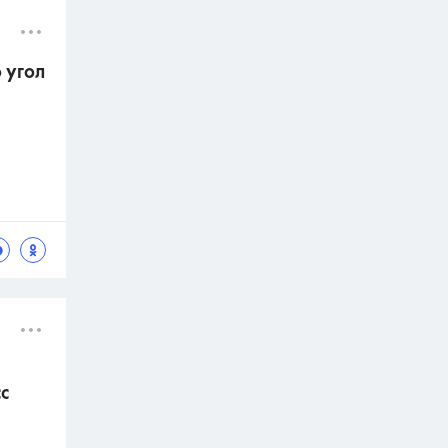
 угол
с