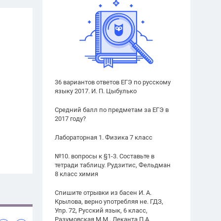
36 вариантов ответов ЕГЭ по русскому
языку 2017. И. П. Цыбулько
Средний балл по предметам за ЕГЭ в
2017 году?
Лабораторная 1. Физика 7 класс
№10. вопросы к §1-3. Составьте в
тетради таблицу. Рудзитис, Фельдман
8 класс химия
Спишите отрывки из басен И. А.
Крылова, верно употребляя не. ГДЗ,
Упр. 72, Русский язык, 6 класс,
Разумовская М.М., Леканта П.А.