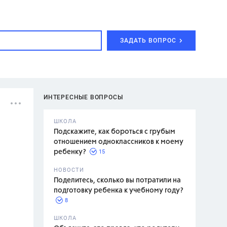
ЗАДАТЬ ВОПРОС
ИНТЕРЕСНЫЕ ВОПРОСЫ
ШКОЛА
Подскажите, как бороться с грубым
отношением одноклассников к моему
15
ребенку?
с,
7 класс,
НОВОСТИ
2 класс
Поделитесь, сколько вы потратили на
подготовку ребенка к учебному году?
8
.,
ШКОЛА
асян Л.С.,