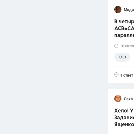
Мади
В четыр
ACB=CA
паралл
18 октя
ГДЗ
1 ответ
Леха
Хело! У
Задание
Ященко