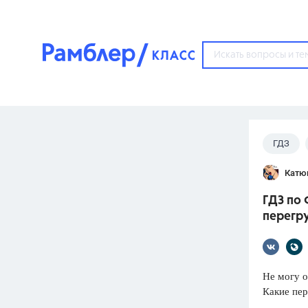
?
ГДЗ
Популярные тем
Катю
ГДЗ
67571
ответ
ГДЗ по 
ЕГЭ
перегр
3273
ответа
ОГЭ
3460
ответов
Не могу 
Какие пер
ФИПИ
30
ответов