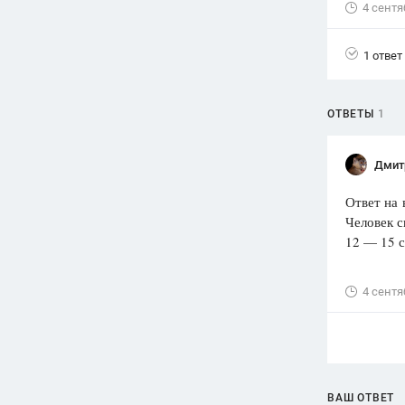
4 сентя
Вузы
1752
ответа
1 ответ
Олимпиады
82
ответа
ОТВЕТЫ
1
Spotlight
1551
ответ
Дмит
ГИА
Ответ на 
280
ответов
Человек с
12 — 15 с
4 сентя
ВАШ ОТВЕТ