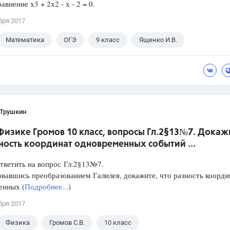
авнение х3 + 2х2 - х - 2 = 0.
бря 2017
Математика
ОГЭ
9 класс
Ященко И.В.
 Трушкин
Физике Громов 10 класс, вопросы Гл.2§13№7. Докаж
ность координат одновременных событий ...
тветить на вопрос Гл.2§13№7.
вавшись преобразованием Галилея, докажите, что разность коорди
енных (
Подробнее...
)
бря 2017
Физика
Громов С.В.
10 класс