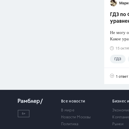
Мари
ГДЗ по 
уравне
Не могу 
Какое ур
15 октя
ГДЗ
1 ответ
Все новости
Бизнес 
В мире
Экономи
6+
Новости Москвы
Компани
Политика
Рынки