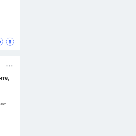
ите,
нат