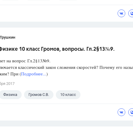
 Трушкин
Физике 10 класс Громов, вопросы. Гл.2§13№9.
вет на вопрос Гл.2§13№9.
лючается классический закон сложения скоростей? Почему его наз
ким? При (
Подробнее...
)
бря 2017
Физика
Громов С.В.
10 класс