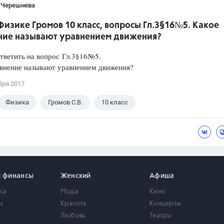
 Черешнева
Физике Громов 10 класс, вопросы Гл.3§16№5. Какое
ние называют уравнением движения?
ответить на вопрос Гл.3§16№5.
авнение называют уравнением движения?
бря 2017
Физика
Громов С.В.
10 класс
и финансы
Женский
Афиша
ка
Мода
Кино
и
Красота
Концерты
Любовь
Театры