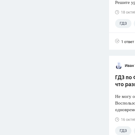
Решите ур
18 октя
ГДЗ
1 ответ
Иван
ГДЗ по 
что раз
Не могу о
Воспользо
одноврем
16 октя
ГДЗ