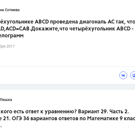
на Сотиева
ёхугольнике ABCD проведена диагональ AC так, что
D,ACD=CAB.Докажите,что четырёхугольник ABCD -
елограмм
бря 2017
 Лешка
 кого есть ответ к уравнению? Вариант 29. Часть 2.
 21. ОГЭ 36 вариантов ответов по Математике 9 клас
.