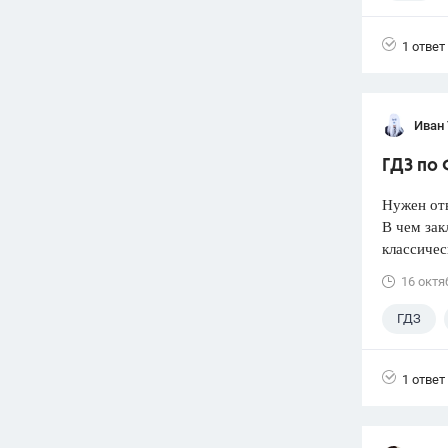
1 ответ
Иван
ГДЗ по 
Нужен от
В чем зак
классичес
16 октя
ГДЗ
1 ответ