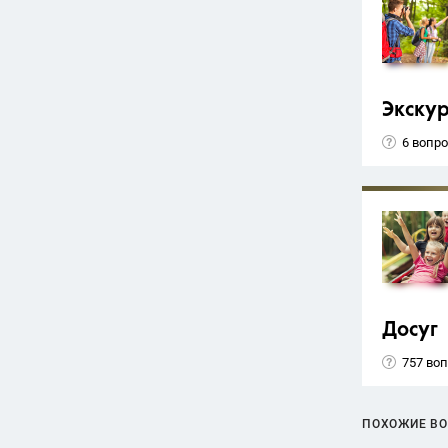
Экску
6 вопр
Досуг
757 во
ПОХОЖИЕ В