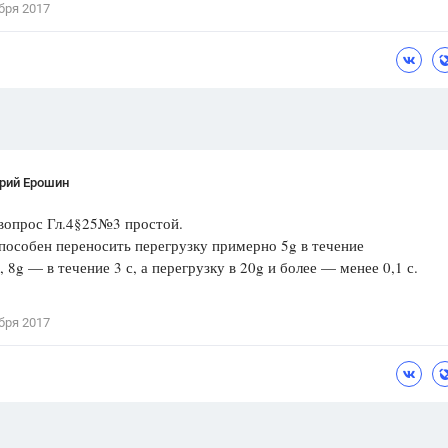
бря 2017
Цветков Л. А.
Психология
Отношения,
Любовь,
Красота,
Во
ПОКАЗАТЬ ВСЕ
рий Ерошин
вопрос Гл.4§25№3 простой.
пособен переносить перегрузку примерно 5g в течение
, 8g — в течение 3 с, а перегрузку в 20g и более — менее 0,1 с.
бря 2017