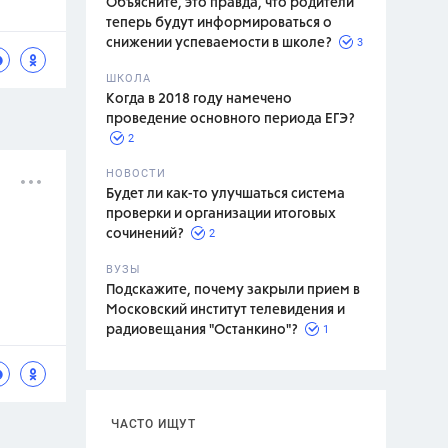
Объясните, это правда, что родители
теперь будут информироваться о
3
снижении успеваемости в школе?
ШКОЛА
спитание
Когда в 2018 году намечено
проведение основного периода ЕГЭ?
2
НОВОСТИ
Будет ли как-то улучшаться система
проверки и организации итоговых
2
сочинений?
ВУЗЫ
Подскажите, почему закрыли прием в
Московский институт телевидения и
1
радиовещания "Останкино"?
ЧАСТО ИЩУТ