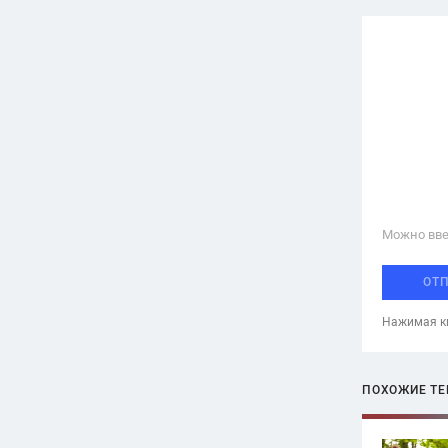
Можно вве
ОТ
Нажимая кн
ПОХОЖИЕ Т