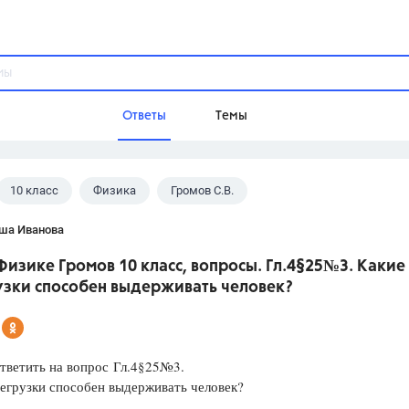
Ответы
Темы
10 класс
Физика
Громов С.В.
ы
Домашнее задание
Русский язык,
Химия,
Геометрия,
ша Иванова
Обществознание,
Физика
Физике Громов 10 класс, вопросы. Гл.4§25№3. Какие
Школа
узки способен выдерживать человек?
9 класс,
8 класс,
11 класс,
10 клас
6 класс,
4 класс,
5 класс,
1 класс,
Учебники
ответить на вопрос Гл.4§25№3.
егрузки способен выдерживать человек?
Разумовская М.М.,
Габриелян О.С
Рудзитис Г.Е.,
Цыбулько И.П.,
Атан