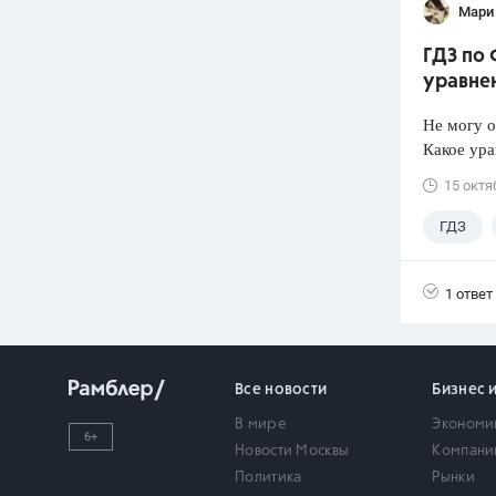
Мари
ГДЗ по 
уравне
Не могу 
Какое ур
15 октя
ГДЗ
1 ответ
Все новости
Бизнес 
В мире
Экономи
6+
Новости Москвы
Компани
Политика
Рынки