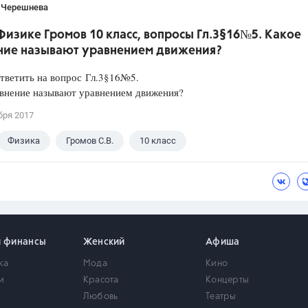
 Черешнева
Физике Громов 10 класс, вопросы Гл.3§16№5. Какое
ние называют уравнением движения?
ответить на вопрос Гл.3§16№5.
авнение называют уравнением движения?
бря 2017
Физика
Громов С.В.
10 класс
и финансы
Женский
Афиша
ка
Мода
Кино
и
Красота
Концерты
Любовь
Театры