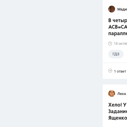
Мади
В четыр
ACB=CA
паралл
18 октя
ГДЗ
1 ответ
Леха
Хело! У
Задание
Ященко