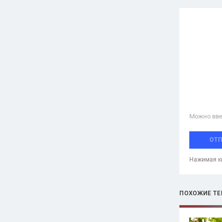
Можно вве
ОТ
Нажимая кн
ПОХОЖИЕ Т