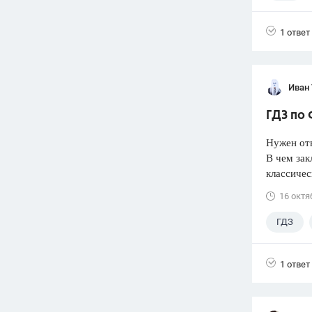
1 ответ
Иван
ГДЗ по 
Нужен от
В чем зак
классичес
16 октя
ГДЗ
1 ответ