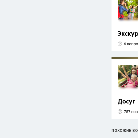
Экску
6 вопр
Досуг
757 во
ПОХОЖИЕ В