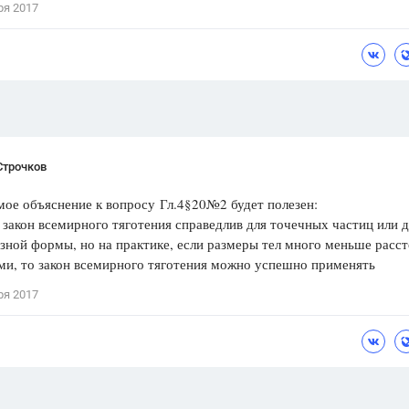
ря 2017
Цветков Л. А.
Психология
Отношения,
Любовь,
Красота,
Во
ПОКАЗАТЬ ВСЕ
Строчков
ое объяснение к вопросу Гл.4§20№2 будет полезен:
закон всемирного тяготения справедлив для точечных частиц или д
ной формы, но на практике, если размеры тел много меньше расс
ми, то закон всемирного тяготения можно успешно применять
ря 2017