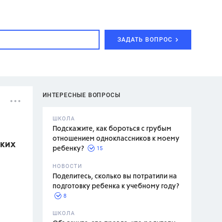
ЗАДАТЬ ВОПРОС
ИНТЕРЕСНЫЕ ВОПРОСЫ
ШКОЛА
Подскажите, как бороться с грубым
отношением одноклассников к моему
аких
15
ребенку?
с,
7 класс,
НОВОСТИ
2 класс
Поделитесь, сколько вы потратили на
подготовку ребенка к учебному году?
8
.,
ШКОЛА
асян Л.С.,