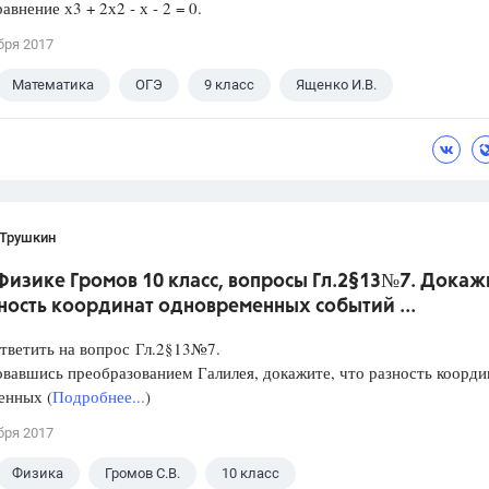
авнение х3 + 2х2 - х - 2 = 0.
бря 2017
Математика
ОГЭ
9 класс
Ященко И.В.
 Трушкин
Физике Громов 10 класс, вопросы Гл.2§13№7. Докаж
ность координат одновременных событий ...
тветить на вопрос Гл.2§13№7.
вавшись преобразованием Галилея, докажите, что разность коорди
енных (
Подробнее...
)
бря 2017
Физика
Громов С.В.
10 класс