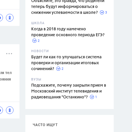
Объясните, это правда, что родители
теперь будут информироваться о
3
снижении успеваемости в школе?
ШКОЛА
спитание
Когда в 2018 году намечено
проведение основного периода ЕГЭ?
2
НОВОСТИ
Будет ли как-то улучшаться система
проверки и организации итоговых
2
сочинений?
ля тел
тояния
ВУЗЫ
Подскажите, почему закрыли прием в
Московский институт телевидения и
1
радиовещания "Останкино"?
ЧАСТО ИЩУТ