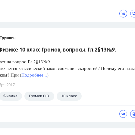
 Трушкин
Физике 10 класс Громов, вопросы. Гл.2§13№9.
вет на вопрос Гл.2§13№9.
лючается классический закон сложения скоростей? Почему его наз
ким? При (
Подробнее...
)
бря 2017
Физика
Громов С.В.
10 класс