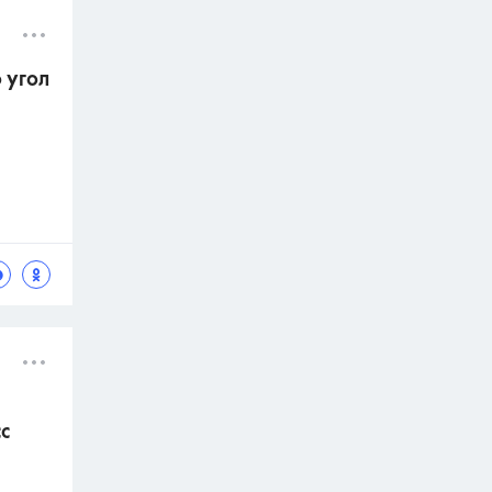
 угол
с