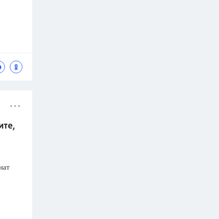
ите,
нат