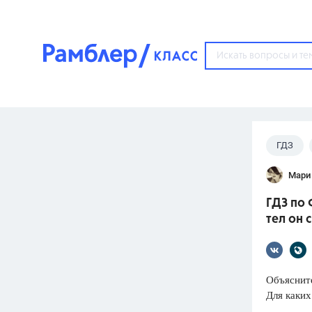
?
ГДЗ
Популярные тем
Мари
ГДЗ
67571
ответ
ГДЗ по 
ЕГЭ
тел он 
3273
ответа
ОГЭ
3460
ответов
Объяснит
Для каких
ФИПИ
30
ответов