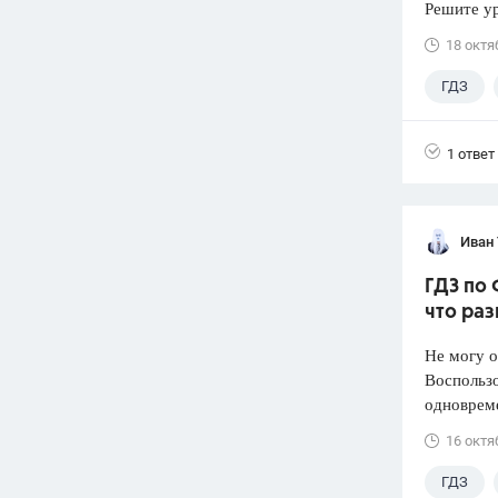
Решите ур
18 октя
ГДЗ
1 ответ
Иван
ГДЗ по 
что раз
Не могу о
Воспользо
одноврем
16 октя
ГДЗ