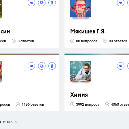
рсии
Мякишев Г.Я.
осов
8 ответов
88 вопросов
89 ответов
Химия
просов
1196 ответов
3992 вопроса
4060 отве
ОПРОСЫ
5