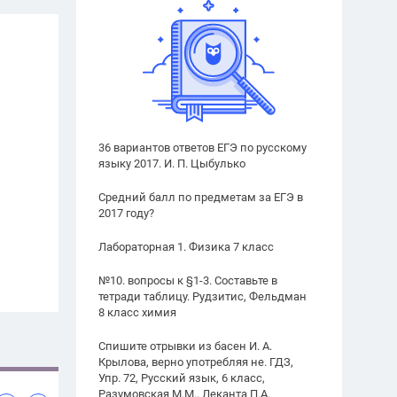
36 вариантов ответов ЕГЭ по русскому
языку 2017. И. П. Цыбулько
Средний балл по предметам за ЕГЭ в
2017 году?
Лабораторная 1. Физика 7 класс
№10. вопросы к §1-3. Составьте в
тетради таблицу. Рудзитис, Фельдман
8 класс химия
Спишите отрывки из басен И. А.
Крылова, верно употребляя не. ГДЗ,
Упр. 72, Русский язык, 6 класс,
Разумовская М.М., Леканта П.А.