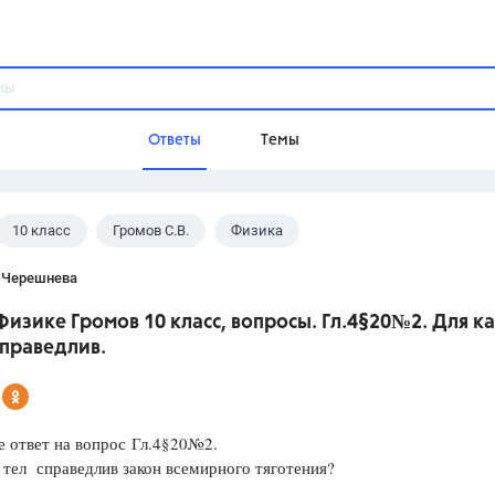
Ответы
Темы
10 класс
Громов С.В.
Физика
ы
Домашнее задание
Русский язык,
Химия,
Геометрия,
 Черешнева
Обществознание,
Физика
Физике Громов 10 класс, вопросы. Гл.4§20№2. Для к
Школа
справедлив.
9 класс,
8 класс,
11 класс,
10 клас
6 класс,
4 класс,
5 класс,
1 класс,
Учебники
е ответ на вопрос Гл.4§20№2.
 тел справедлив закон всемирного тяготения?
Разумовская М.М.,
Габриелян О.С
Рудзитис Г.Е.,
Цыбулько И.П.,
Атан