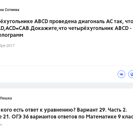
на Сотиева
ёхугольнике ABCD проведена диагональ AC так, что
D,ACD=CAB.Докажите,что четырёхугольник ABCD -
елограмм
бря 2017
 Лешка
 кого есть ответ к уравнению? Вариант 29. Часть 2.
 21. ОГЭ 36 вариантов ответов по Математике 9 клас
.