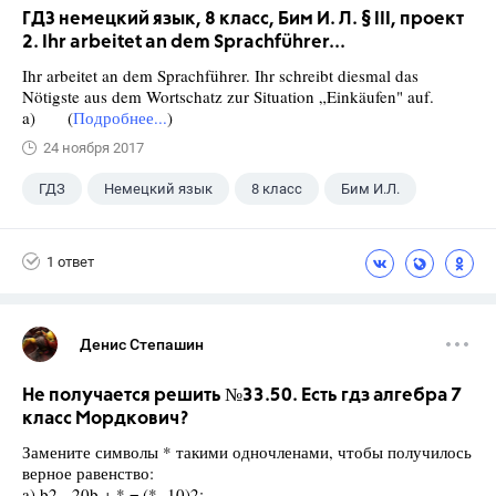
ГДЗ немецкий язык, 8 класс, Бим И. Л. § III, проект
2. Ihr arbeitet an dem Sprachführer...
Ihr arbeitet an dem Sprachführer. Ihr schreibt diesmal das
Nötigste aus dem Wortschatz zur Situation „Einkäufen" auf.
a) (
Подробнее...
)
24 ноября 2017
ГДЗ
Немецкий язык
8 класс
Бим И.Л.
1 ответ
Денис Степашин
Не получается решить №33.50. Есть гдз алгебра 7
класс Мордкович?
Замените символы * такими одночленами, чтобы получилось
верное равенство:
a) b2 - 20b + * = (*- 10)2;