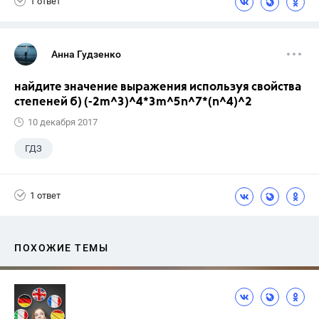
1 ответ
Анна Гудзенко
найдите значение выражения используя свойства
степеней б) (-2m^3)^4*3m^5n^7*(n^4)^2
10 декабря 2017
ГДЗ
1 ответ
ПОХОЖИЕ ТЕМЫ