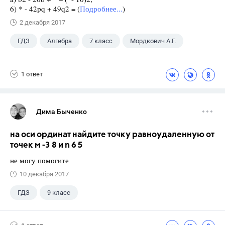
6) * - 42pq + 49q2 = (
Подробнее...
)
2 декабря 2017
ГДЗ
Алгебра
7 класс
Мордкович А.Г.
1 ответ
Дима Быченко
на оси ординат найдите точку равноудаленную от
точек м -3 8 и n 6 5
не могу помогите
10 декабря 2017
ГДЗ
9 класс