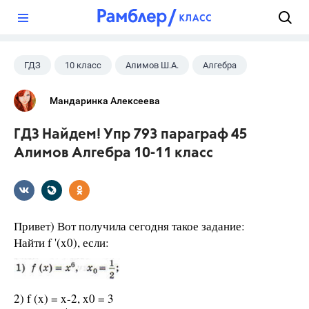
?
ГДЗ
10 класс
Алимов Ш.А.
Алгебра
Мандаринка Алексеева
ГДЗ Найдем! Упр 793 параграф 45
Алимов Алгебра 10-11 класс
Привет) Вот получила сегодня такое задание:
Найти f '(x0), если:
2) f (x) = x-2, x0 = 3