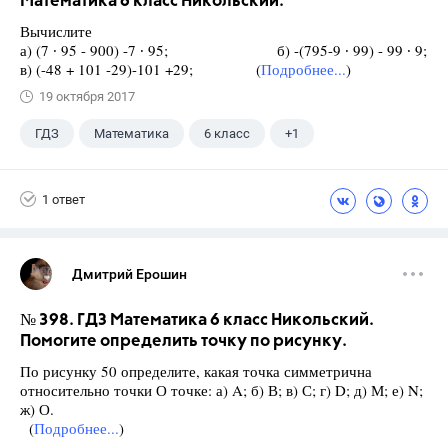
Математика 6 класс Никольский.
Вычислите
а) (7 ∙ 95 - 900) -7 ∙ 95; б) -(795-9 ∙ 99) - 99 ∙ 9;
в) (-48 + 101 -29)-101 +29; (
Подробнее...
)
19 октября 2017
ГДЗ
Математика
6 класс
+1
Никольский С.М.
1 ответ
Дмитрий Ерошин
№ 398. ГДЗ Математика 6 класс Никольский.
Помогите определить точку по рисунку.
По рисунку 50 определите, какая точка симметрична
относительно точки О точке: а) A; б) В; в) С; г) D; д) М; е) N;
ж) О.
(
Подробнее...
)