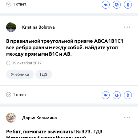
1 ответ
Kristina Bobrova
В правильной треугольной призме АВСA1В1С1
все ребра равны между собой. найдите угол
между прямыми В1С и АВ.
19 октября 2017
Учебники
ГДЗ
1 ответ
Дарья Казьмина
Ребят, помогите вычислить! № 373. ГДЗ