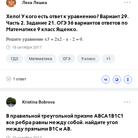
Леха Лешка
Хело! У кого есть ответ к уравнению? Вариант 29.
Часть 2. Задание 21. ОГЭ 36 вариантов ответов по
Математике 9 класс Ященко.
Решите уравнение х3 + 2х2 - х - 2 = 0.
18 октября 2017
ГДЗ
Математика
ОГЭ
9 класс
+1
Ященко И.В.
1 ответ
Kristina Bobrova
В правильной треугольной призме АВСA1В1С1
все ребра равны между собой. найдите угол
между прямыми В1С и АВ.
19 октября 2017