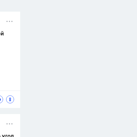
ой
 угол