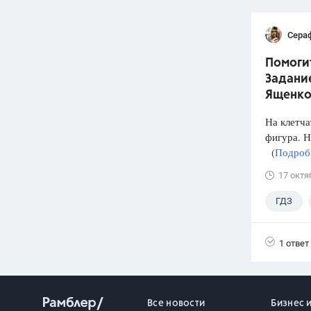
Сера
Помогит
Задание
Ященко
На клетча
фигура. Н
(
Подробн
17 октя
ГДЗ
1 ответ
Все новости
Бизнес 