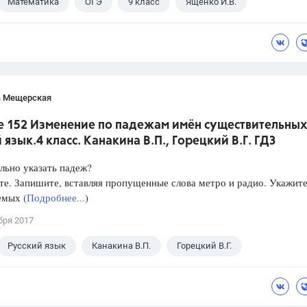
Математика
ОГЭ
9 класс
Ященко И.В.
а Мещерская
е 152 Изменение по падежам имён существительных
 язык.4 класс. Канакина В.П., Горецкий В.Г. ГДЗ
льно указать падеж?
е. Запишите, вставляя пропущенные слова метро и радио. Укажит
емых (
Подробнее...
)
бря 2017
Русский язык
Канакина В.П.
Горецкий В.Г.