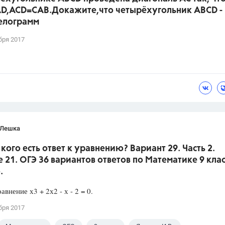
D,ACD=CAB.Докажите,что четырёхугольник ABCD -
елограмм
бря 2017
 Лешка
 кого есть ответ к уравнению? Вариант 29. Часть 2.
 21. ОГЭ 36 вариантов ответов по Математике 9 клас
.
авнение х3 + 2х2 - х - 2 = 0.
бря 2017