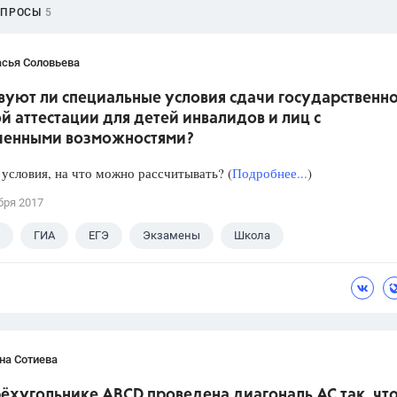
ОПРОСЫ
5
асья Соловьева
вуют ли специальные условия сдачи государственн
й аттестации для детей инвалидов и лиц с
ченными возможностями?
 условия, на что можно рассчитывать? (
Подробнее...
)
бря 2017
ГИА
ЕГЭ
Экзамены
Школа
на Сотиева
ёхугольнике ABCD проведена диагональ AC так, что