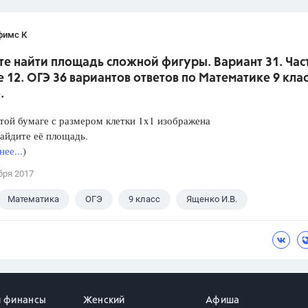
фимс К
е найти площадь сложной фигуры. Вариант 31. Част
 12. ОГЭ 36 вариантов ответов по Математике 9 клас
.
той бумаге с размером клетки 1x1 изображена
айдите её площадь.
ее...
)
бря 2017
Математика
ОГЭ
9 класс
Ященко И.В.
и финансы
Женский
Афиша