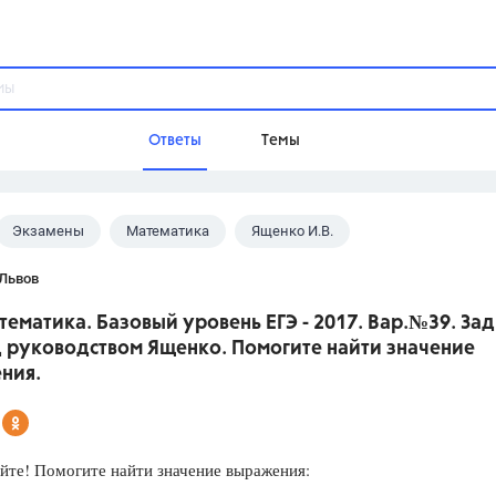
Ответы
Темы
Экзамены
Математика
Ященко И.В.
ы
Домашнее задание
Русский язык,
Химия,
Геометрия,
 Львов
Обществознание,
Физика
тематика. Базовый уровень ЕГЭ - 2017. Вар.№39. Зад
Школа
 руководством Ященко. Помогите найти значение
9 класс,
8 класс,
11 класс,
10 клас
ния.
6 класс,
4 класс,
5 класс,
1 класс,
Учебники
йте! Помогите найти значение выражения:
Разумовская М.М.,
Габриелян О.С
Рудзитис Г.Е.,
Цыбулько И.П.,
Атан