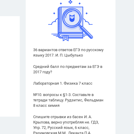
36 вариантов ответов ЕГЭ по русскому
языку 2017. И. П. Цыбулько
Средний балл по предметам за ЕГЭ в
2017 году?
Лабораторная 1. Физика 7 класс
№10. вопросы к §1-3. Составьте в
тетради таблицу. Рудзитис, Фельдман
8 класс химия
Спишите отрывки из басен И. А.
Крылова, верно употребляя не. ГДЗ,
Упр. 72, Русский язык, 6 класс,
Разумовская М.М., Леканта П.А.