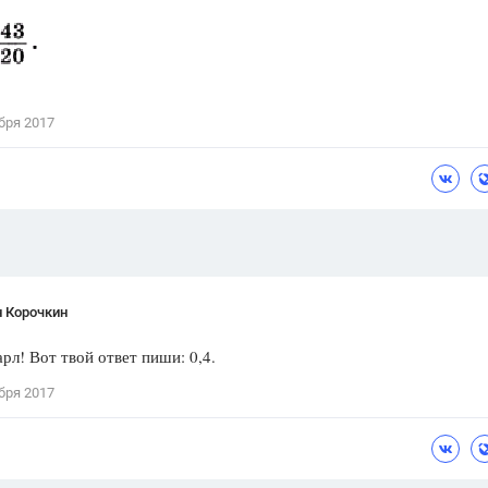
Цветков Л. А.
Психология
Отношения,
Любовь,
Красота,
Во
бря 2017
ПОКАЗАТЬ ВСЕ
н Корочкин
рл! Вот твой ответ пиши: 0,4.
бря 2017