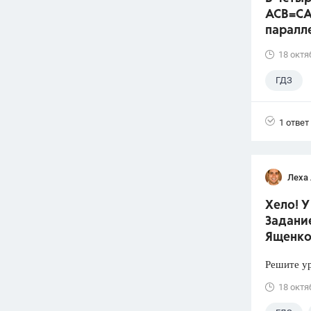
ACB=CA
паралл
18 октя
ГДЗ
1 ответ
Леха
Хело! У
Задание
Ященко
Решите ур
18 октя