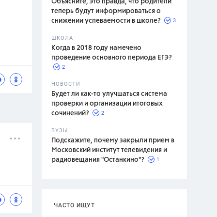
Объясните, это правда, что родители
теперь будут информироваться о
3
снижении успеваемости в школе?
ШКОЛА
спитание
Когда в 2018 году намечено
проведение основного периода ЕГЭ?
2
НОВОСТИ
Будет ли как-то улучшаться система
проверки и организации итоговых
2
сочинений?
ВУЗЫ
Подскажите, почему закрыли прием в
Московский институт телевидения и
1
радиовещания "Останкино"?
ЧАСТО ИЩУТ