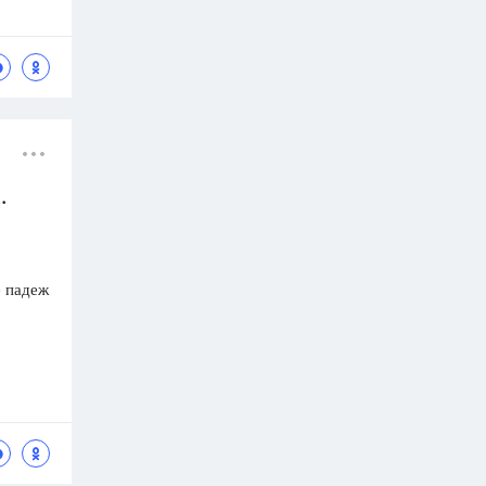
.
е падеж