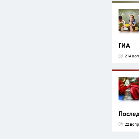
ГИА
214 во
Послед
22 воп