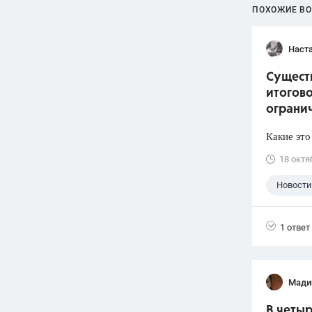
ПОХОЖИЕ В
Наст
Сущест
итогово
ограни
Какие это
18 октя
Новости
1 ответ
Мади
В четыр