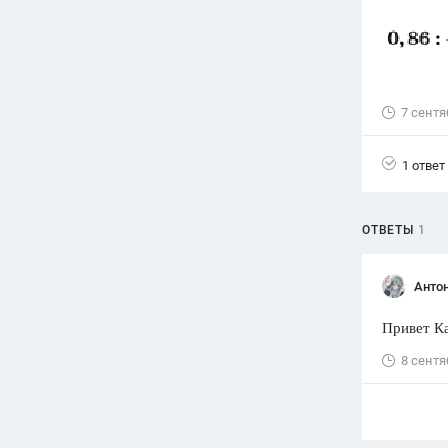
Вузы
1752
ответа
Олимпиады
82
ответа
7 сентя
Spotlight
1551
ответ
1 ответ
ГИА
280
ответов
ОТВЕТЫ
1
Анто
Привет Ка
8 сентя