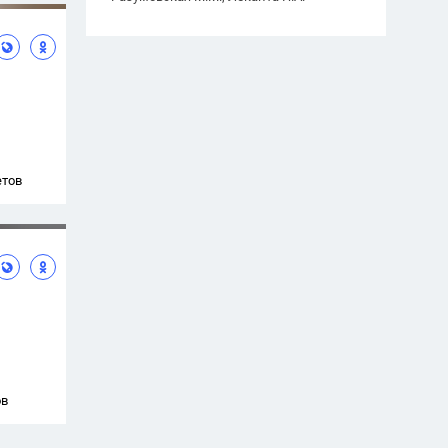
етов
ов