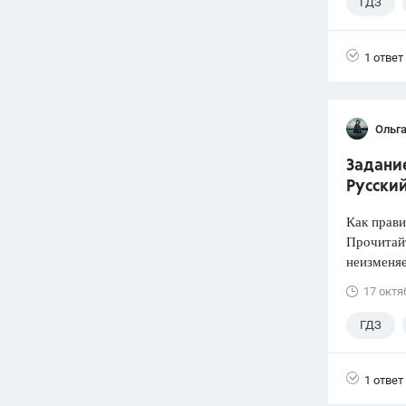
ГДЗ
1 ответ
Ольг
Задани
Русский
Как прави
Прочитайт
неизменя
17 октя
ГДЗ
4 класс
1 ответ