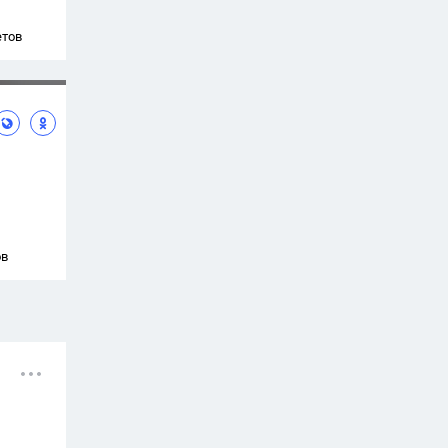
етов
ов