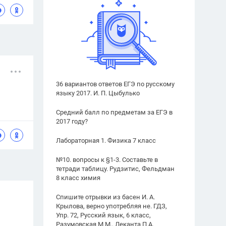
36 вариантов ответов ЕГЭ по русскому
языку 2017. И. П. Цыбулько
Средний балл по предметам за ЕГЭ в
2017 году?
Лабораторная 1. Физика 7 класс
№10. вопросы к §1-3. Составьте в
тетради таблицу. Рудзитис, Фельдман
8 класс химия
Спишите отрывки из басен И. А.
Крылова, верно употребляя не. ГДЗ,
Упр. 72, Русский язык, 6 класс,
Разумовская М.М., Леканта П.А.