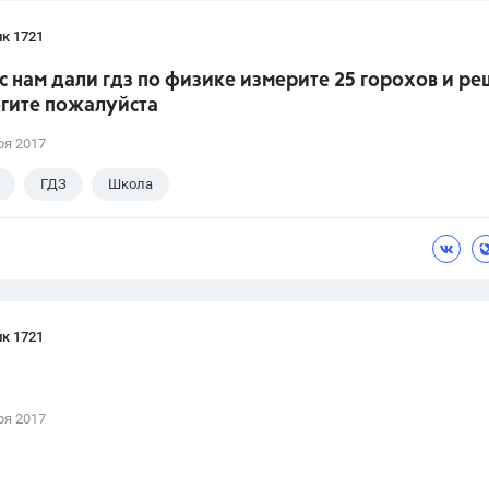
к 1721
сс нам дали гдз по физике измерите 25 горохов и р
огите пожалуйста
ря 2017
ГДЗ
Школа
к 1721
ря 2017