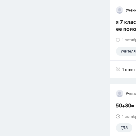
Учени
я 7 кла
ее пои
1 октяб
Учителя
1 ответ
Учени
50+80=
1 октяб
ГДЗ