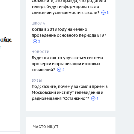
Объясните, это правда, что родители
теперь будут информироваться о
3
снижении успеваемости в школе?
ШКОЛА
спитание
Когда в 2018 году намечено
проведение основного периода ЕГЭ?
2
НОВОСТИ
Будет ли как-то улучшаться система
проверки и организации итоговых
2
сочинений?
ВУЗЫ
Подскажите, почему закрыли прием в
Московский институт телевидения и
1
радиовещания "Останкино"?
ЧАСТО ИЩУТ