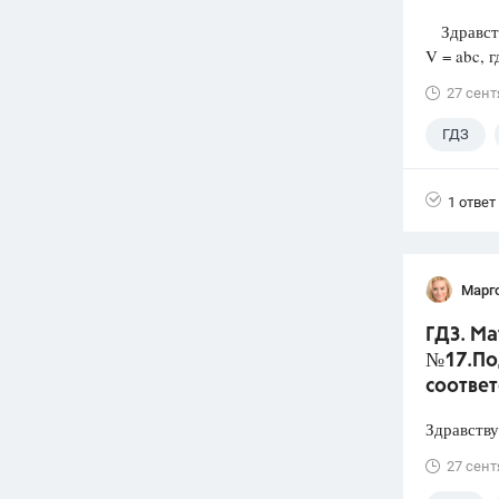
Здравств
V = abc, 
27 сент
ГДЗ
1 ответ
Марг
ГДЗ. Ма
№17.По
соответ
Здравству
27 сент