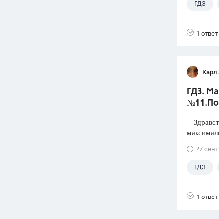
ГДЗ
1 ответ
Карл
ГДЗ. Ма
№11.По
Здравств
максимал
27 сент
ГДЗ
1 ответ