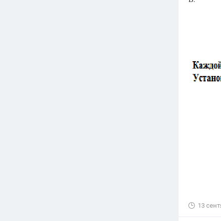
Вузы
1752
ответа
Олимпиады
82
ответа
Spotlight
1551
ответ
ГИА
280
ответов
13 сент