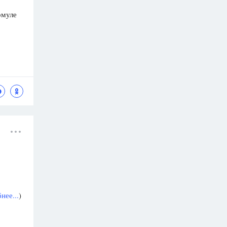
рмуле
нее...
)