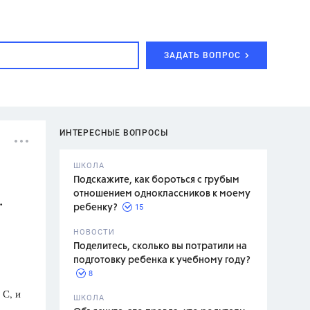
ЗАДАТЬ ВОПРОС
ИНТЕРЕСНЫЕ ВОПРОСЫ
ШКОЛА
Подскажите, как бороться с грубым
отношением одноклассников к моему
.
15
ребенку?
с,
7 класс,
НОВОСТИ
2 класс
Поделитесь, сколько вы потратили на
подготовку ребенка к учебному году?
8
 С, и
.,
ШКОЛА
асян Л.С.,