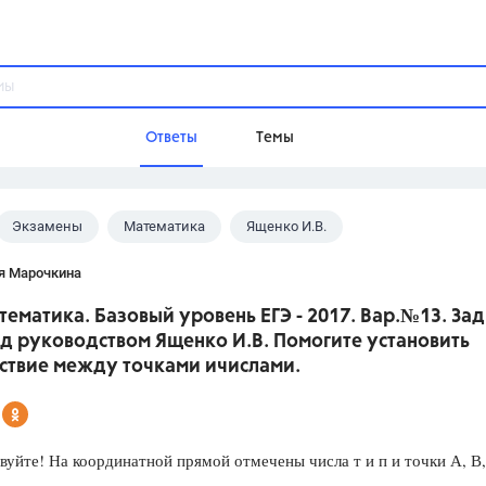
Ответы
Темы
Экзамены
Математика
Ященко И.В.
ы
Домашнее задание
Русский язык,
Химия,
Геометрия,
я Марочкина
Обществознание,
Физика
тематика. Базовый уровень ЕГЭ - 2017. Вар.№13. Зад
Школа
д руководством Ященко И.В. Помогите установить
9 класс,
8 класс,
11 класс,
10 клас
тствие между точками ичислами.
6 класс,
4 класс,
5 класс,
1 класс,
Учебники
йте! На координатной прямой отмечены числа т и п и точки А, В,
Разумовская М.М.,
Габриелян О.С
Рудзитис Г.Е.,
Цыбулько И.П.,
Атан