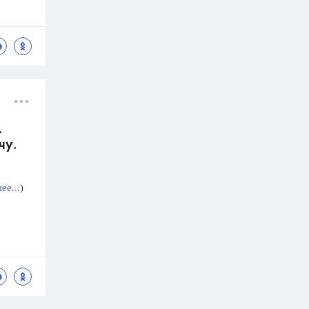
.
чу.
ее...
)