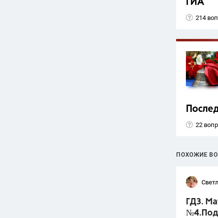
ГИА
214 во
Послед
22 воп
ПОХОЖИЕ В
Светл
ГДЗ. Ма
№4.Под