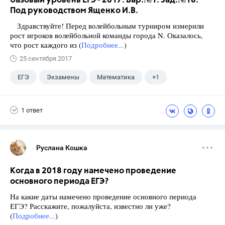
базовый уровень ЕГЭ - 2017. Вар.№1. Зад.№18.
Под руководством Ященко И.В.
Здравствуйте! Перед волейбольным турниром измерили
рост игроков волейбольной команды города N. Оказалось,
что рост каждого из (
Подробнее...
)
25 сентября 2017
ЕГЭ
Экзамены
Математика
+1
Ященко И.В.
1 ответ
Руслана Кошка
Когда в 2018 году намечено проведение
основного периода ЕГЭ?
На какие даты намечено проведение основного периода
ЕГЭ? Расскажите, пожалуйста, известно ли уже?
(
Подробнее...
)