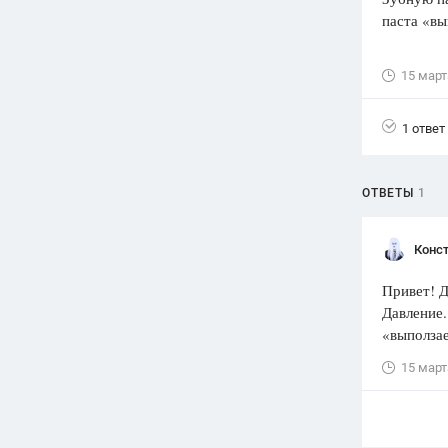
паста «вы
Вузы
1752
ответа
15 март
Олимпиады
82
ответа
1 ответ
Spotlight
1551
ответ
ОТВЕТЫ
1
ГИА
280
ответов
Конст
Привет! Д
Давление.
«выползае
15 март