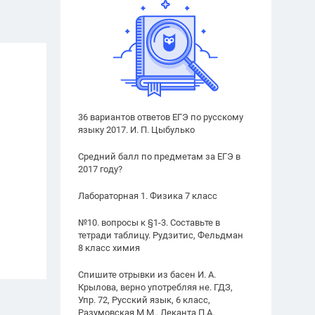
36 вариантов ответов ЕГЭ по русскому
языку 2017. И. П. Цыбулько
Средний балл по предметам за ЕГЭ в
2017 году?
Лабораторная 1. Физика 7 класс
№10. вопросы к §1-3. Составьте в
тетради таблицу. Рудзитис, Фельдман
8 класс химия
Спишите отрывки из басен И. А.
Крылова, верно употребляя не. ГДЗ,
Упр. 72, Русский язык, 6 класс,
Разумовская М.М., Леканта П.А.