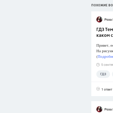
ПОХОЖИЕ В
Роза
ГДЗ Тем
каком 
Привет, е
На рисунк
(
Подробне
5 сентя
ГДЗ
1 ответ
Роза