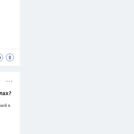
олах?
кой в