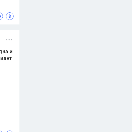
дна и
риант