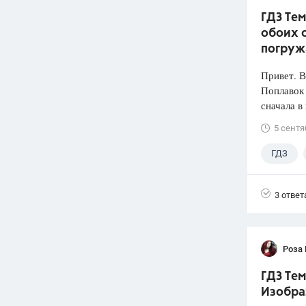
ГДЗ Тем
обоих с
погруж
Привет. 
Поплавок
сначала в
5 сентя
ГДЗ
3 ответ
Роза
ГДЗ Тем
Изобра