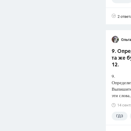
2 ответ
Ольга
9. Опре
та же б
12.
9.
Определит
Выпишит
эти слова
14 сент
ГДЗ