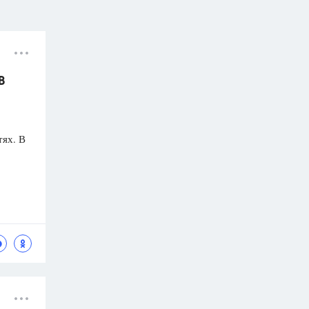
В
тях. В