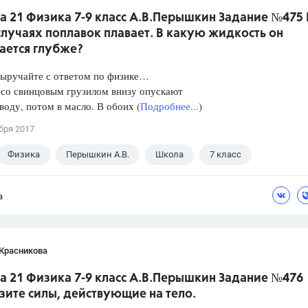
а 21 Физика 7-9 класс А.В.Перышкин Задание №475 
лучаях поплавок плавает. В какую жидкость он
ается глубже?
Выручайте с ответом по физике…
 со свинцовым грузилом внизу опускают
 воду, потом в масло. В обоих (
Подробнее...
)
бря 2017
Физика
Перышкин А.В.
Школа
7 класс
а
 Красникова
а 21 Физика 7-9 класс А.В.Перышкин Задание №476
зите силы, действующие на тело.