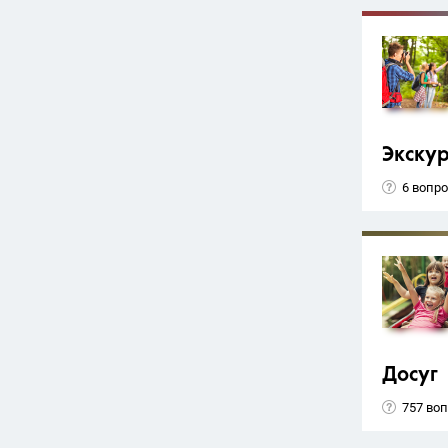
Экску
6 вопр
Досуг
757 во