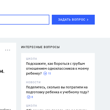
ЗАДАТЬ ВОПРОС
ИНТЕРЕСНЫЕ ВОПРОСЫ
ШКОЛА
Подскажите, как бороться с грубым
отношением одноклассников к моему
4.
15
ребенку?
с,
7 класс,
НОВОСТИ
2 класс
Поделитесь, сколько вы потратили на
подготовку ребенка к учебному году?
8
.,
ШКОЛА
 тюбика
асян Л.С.,