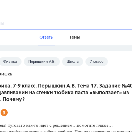
Ответы
Темы
Физика
Перышкин А.В.
Школа
7 класс
ы
Домашнее задание
Русский язык,
Химия,
Геометрия,
 Лешка
Обществознание,
Физика
ика. 7-9 класс. Перышкин А.В. Тема 17. Задание №40
Школа
авливании на стенки тюбика паста «выползает» из
9 класс,
8 класс,
11 класс,
10 клас
. Почему?
6 класс,
4 класс,
5 класс,
1 класс,
Учебники
сем! Туговато как-то идет с решением…помогите плиззз…
Разумовская М.М.,
Габриелян О.С
сту расфасовывают в гибкие тюбики. При надавливании на стенки
Рудзитис Г.Е.,
Цыбулько И.П.,
Атан