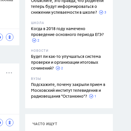
Объясните, это правда, что родители
теперь будут информироваться о
3
снижении успеваемости в школе?
ШКОЛА
спитание
Когда в 2018 году намечено
проведение основного периода ЕГЭ?
2
НОВОСТИ
Будет ли как-то улучшаться система
проверки и организации итоговых
2
сочинений?
ВУЗЫ
Подскажите, почему закрыли прием в
Московский институт телевидения и
1
радиовещания "Останкино"?
ЧАСТО ИЩУТ