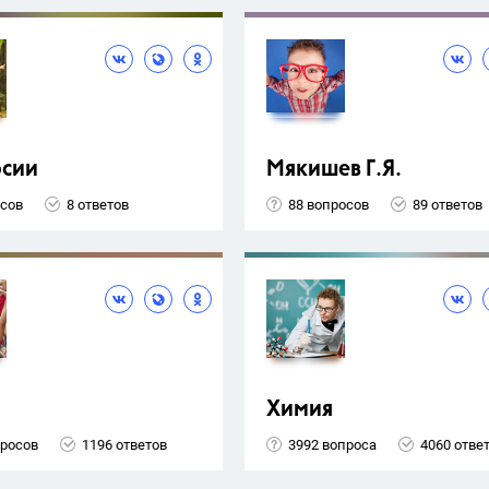
рсии
Мякишев Г.Я.
осов
8 ответов
88 вопросов
89 ответов
Химия
просов
1196 ответов
3992 вопроса
4060 отве