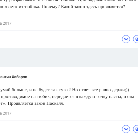
ползает» из тюбика. Почему? Какой закон здесь проявляется?
Цветков Л. А.
Психология
а 2017
Отношения,
Любовь,
Красота,
Во
ПОКАЗАТЬ ВСЕ
антин Хабаров
умай больше, и не будет так туго J Но ответ все равно держи;))
 производимое на тюбик, передается в каждую точку пасты, и она
т». Проявляется закон Паскаля.
а 2017