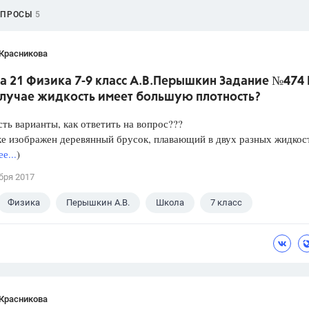
ОПРОСЫ
5
 Красникова
а 21 Физика 7-9 класс А.В.Перышкин Задание №474 
случае жидкость имеет большую плотность?
сть варианты, как ответить на вопрос???
е изображен деревянный брусок, плавающий в двух разных жидкос
е...
)
бря 2017
Физика
Перышкин А.В.
Школа
7 класс
 Красникова