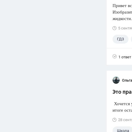
Привет вс
Изобразит
жидкости.
5 сентя
ГДЗ
1 ответ
Ольг
Это пра
Хочется у
итоге ост
28 сент
Школа