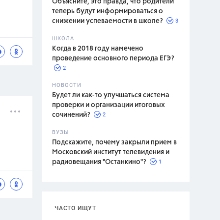
Объясните, это правда, что родители
теперь будут информироваться о
3
снижении успеваемости в школе?
ШКОЛА
спитание
Когда в 2018 году намечено
проведение основного периода ЕГЭ?
2
НОВОСТИ
Будет ли как-то улучшаться система
проверки и организации итоговых
2
сочинений?
ВУЗЫ
Подскажите, почему закрыли прием в
Московский институт телевидения и
1
радиовещания "Останкино"?
ЧАСТО ИЩУТ