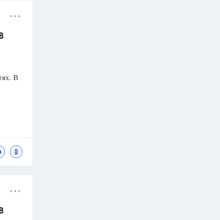
В
тях. В
В