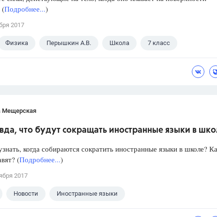
 (
Подробнее...
)
бря 2017
Физика
Перышкин А.В.
Школа
7 класс
а Мещерская
вда, что будут сокращать иностранные языки в шк
знать, когда собираются сократить иностранные языки в школе? Ка
авят? (
Подробнее...
)
ября 2017
Новости
Иностранные языки