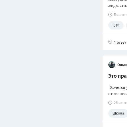
жидкости.
5 сентя
ГДЗ
1 ответ
Ольг
Это пра
Хочется у
итоге ост
28 сент
Школа