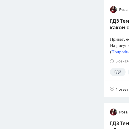
Роза
ГДЗ Тем
каком 
Привет, е
На рисунк
(
Подробне
5 сентя
ГДЗ
1 ответ
Роза
ГДЗ Тем