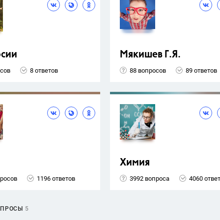
рсии
Мякишев Г.Я.
осов
8 ответов
88 вопросов
89 ответов
Химия
просов
1196 ответов
3992 вопроса
4060 отве
ОПРОСЫ
5