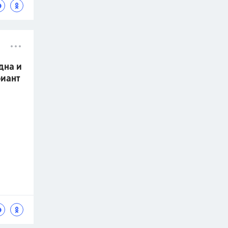
дна и
риант