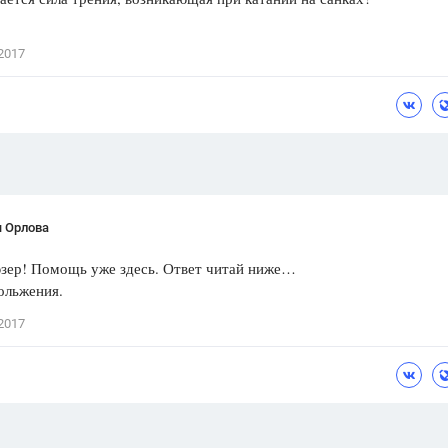
Цветков Л. А.
2017
Психология
Отношения,
Любовь,
Красота,
Во
ПОКАЗАТЬ ВСЕ
я Орлова
юзер! Помощь уже здесь. Ответ читай ниже…
ольжения.
2017