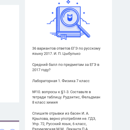
36 вариантов ответов ЕГЭ по русскому
языку 2017. И. П. Цыбулько
Средний балл по предметам за ЕГЭ в
2017 году?
Лабораторная 1. Физика 7 класс
№10. вопросы к §1-3. Составьте в
тетради таблицу. Рудзитис, Фельдман
8 класс химия
Спишите отрывки из басен И. А.
Крылова, верно употребляя не. ГДЗ,
Упр. 72, Русский язык, 6 класс,
Разумовская М.М., Леканта П.А.