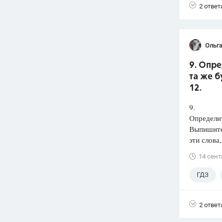
2 ответ
Ольга
9. Опре
та же б
12.
9.
Определит
Выпишит
эти слова
14 сент
ГДЗ
2 ответ