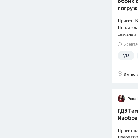
обоих с
погруж
Привет. 
Поплавок
сначала в
5 сентя
ГДЗ
3 ответ
Роза
ГДЗ Тем
Изобра
Привет вс
Изобразит