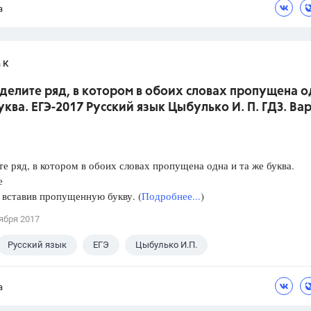
а
 К
делите ряд, в котором в обоих словах пропущена о
уква. ЕГЭ-2017 Русский язык Цыбулько И. П. ГДЗ. Ва
е ряд, в котором в обоих словах пропущена одна и та же буква.
е
, вставив пропущенную букву. (
Подробнее...
)
ября 2017
Русский язык
ЕГЭ
Цыбулько И.П.
а