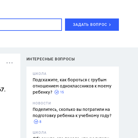
ЗАДАТЬ ВОПРОС
ИНТЕРЕСНЫЕ ВОПРОСЫ
ШКОЛА
Подскажите, как бороться с грубым
отношением одноклассников к моему
7.
15
ребенку?
с,
7 класс,
НОВОСТИ
2 класс
Поделитесь, сколько вы потратили на
подготовку ребенка к учебному году?
8
.,
ШКОЛА
асян Л.С.,