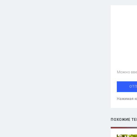
Можно вве
ОТ
Нажимая кн
ПОХОЖИЕ Т