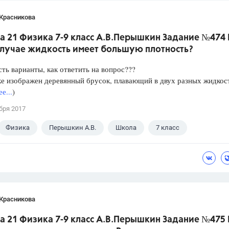
 Красникова
а 21 Физика 7-9 класс А.В.Перышкин Задание №474 
случае жидкость имеет большую плотность?
сть варианты, как ответить на вопрос???
е изображен деревянный брусок, плавающий в двух разных жидкос
е...
)
бря 2017
Физика
Перышкин А.В.
Школа
7 класс
 Красникова
а 21 Физика 7-9 класс А.В.Перышкин Задание №475 