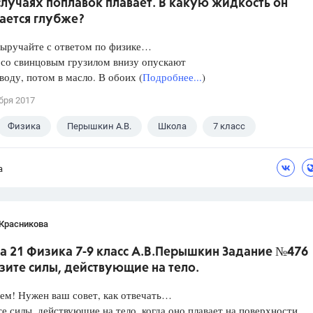
лучаях поплавок плавает. В какую жидкость он
ается глубже?
Выручайте с ответом по физике…
 со свинцовым грузилом внизу опускают
 воду, потом в масло. В обоих (
Подробнее...
)
бря 2017
Физика
Перышкин А.В.
Школа
7 класс
а
 Красникова
а 21 Физика 7-9 класс А.В.Перышкин Задание №476
зите силы, действующие на тело.
ем! Нужен ваш совет, как отвечать…
е силы, действующие на тело, когда оно плавает на поверхности