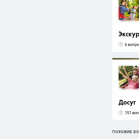
Экску
6 вопр
Досуг
757 во
ПОХОЖИЕ В