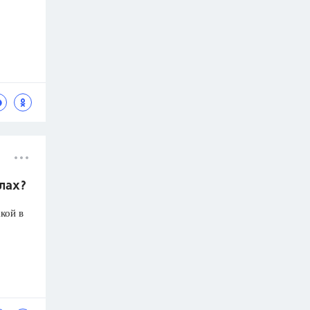
олах?
кой в