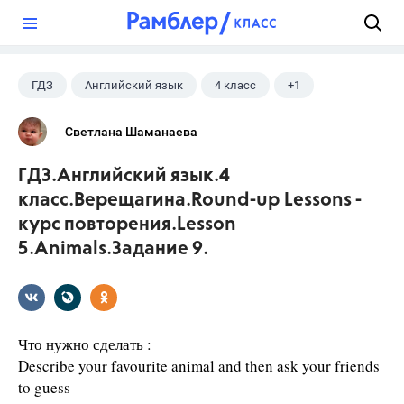
?
ГДЗ
Английский язык
4 класс
+1
Верещагина И.Н.
Светлана Шаманаева
ГДЗ.Английский язык.4
класс.Верещагина.Round-up Lessons -
курс повторения.Lesson
5.Animals.Задание 9.
Что нужно сделать :
Describe your favourite animal and then ask your friends
to guess