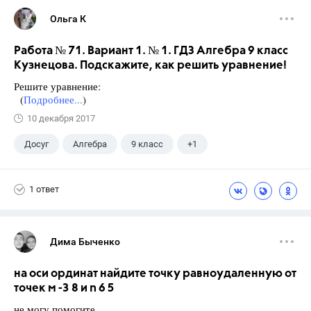
Ольга К
Работа № 71. Вариант 1. № 1. ГДЗ Алгебра 9 класс
Кузнецова. Подскажите, как решить уравнение!
Решите уравнение:
(
Подробнее...
)
10 декабря 2017
Досуг
Алгебра
9 класс
+1
Кузнецова Л. В.
1 ответ
Дима Быченко
на оси ординат найдите точку равноудаленную от
точек м -3 8 и n 6 5
не могу помогите