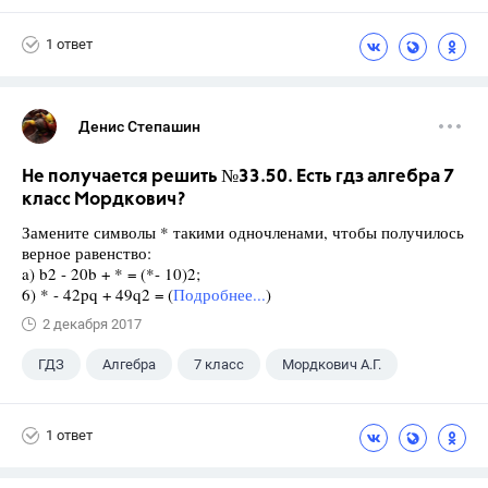
1 ответ
Денис Степашин
Не получается решить №33.50. Есть гдз алгебра 7
класс Мордкович?
Замените символы * такими одночленами, чтобы получилось
верное равенство:
a) b2 - 20b + * = (*- 10)2;
6) * - 42pq + 49q2 = (
Подробнее...
)
2 декабря 2017
ГДЗ
Алгебра
7 класс
Мордкович А.Г.
1 ответ