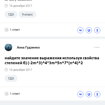
10 декабря 2017
ГДЗ
9 класс
1 ответ
Анна Гудзенко
найдите значение выражения используя свойства
степеней б) (-2m^3)^4*3m^5n^7*(n^4)^2
10 декабря 2017
ГДЗ
1 ответ