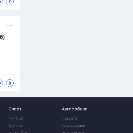
б)
Спорт
Автомобили
Футбол
Новости
Хоккей
Тест-драйвы
Баскетбол
Бортжурнал