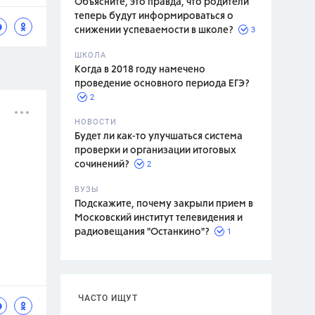
Объясните, это правда, что родители
теперь будут информироваться о
3
снижении успеваемости в школе?
ШКОЛА
спитание
Когда в 2018 году намечено
проведение основного периода ЕГЭ?
2
НОВОСТИ
Будет ли как-то улучшаться система
проверки и организации итоговых
2
сочинений?
ВУЗЫ
Подскажите, почему закрыли прием в
Московский институт телевидения и
1
радиовещания "Останкино"?
ЧАСТО ИЩУТ