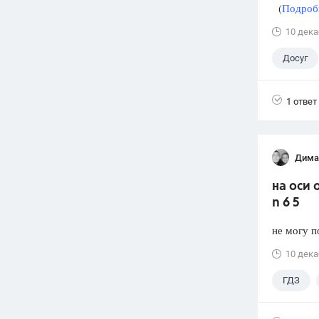
(
Подробн
10 дека
Досуг
1 ответ
Дима
на оси 
n 6 5
не могу п
10 дека
ГДЗ