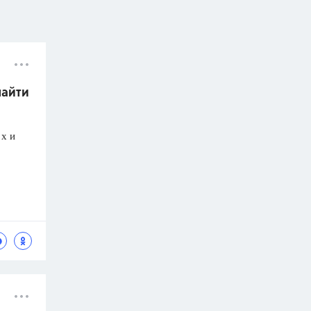
найти
х и