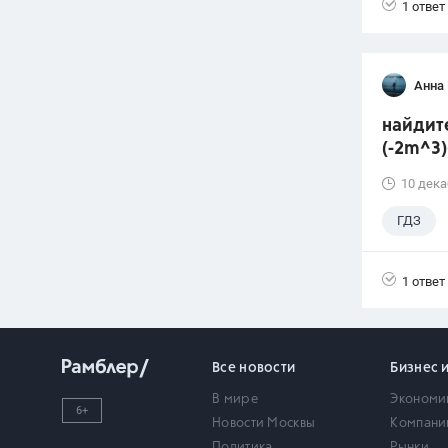
1 ответ
Анна 
найдите
(-2m^3
10 дека
ГДЗ
1 ответ
Все новости
Бизнес 
В мире
Экономи
6+
Новости Москвы
Компани
Политика
Рынки