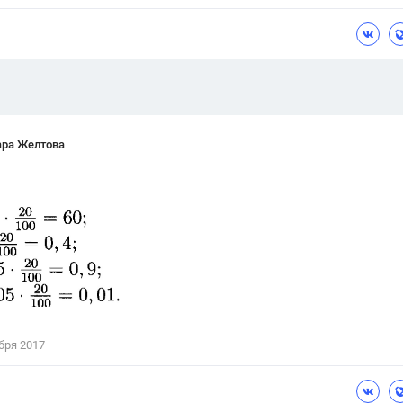
Цветков Л. А.
Психология
Отношения,
Любовь,
Красота,
Во
ПОКАЗАТЬ ВСЕ
ара Желтова
бря 2017