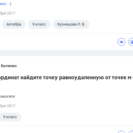
ее...
)
бря 2017
Алгебра
9 класс
Кузнецова Л. В.
 Быченко
ординат найдите точку равноудаленную от точек м -
омогите
бря 2017
9 класс