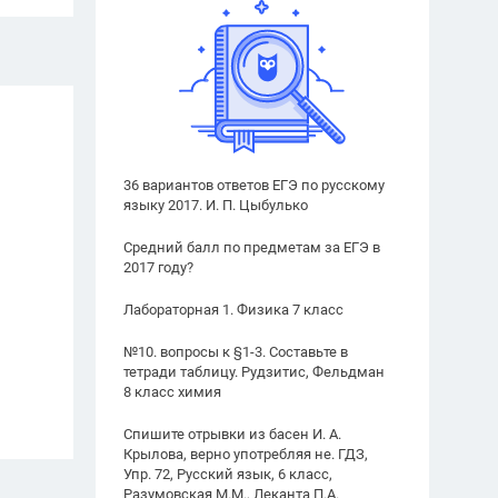
36 вариантов ответов ЕГЭ по русскому
языку 2017. И. П. Цыбулько
Средний балл по предметам за ЕГЭ в
2017 году?
Лабораторная 1. Физика 7 класс
№10. вопросы к §1-3. Составьте в
тетради таблицу. Рудзитис, Фельдман
8 класс химия
Спишите отрывки из басен И. А.
Крылова, верно употребляя не. ГДЗ,
Упр. 72, Русский язык, 6 класс,
Разумовская М.М., Леканта П.А.