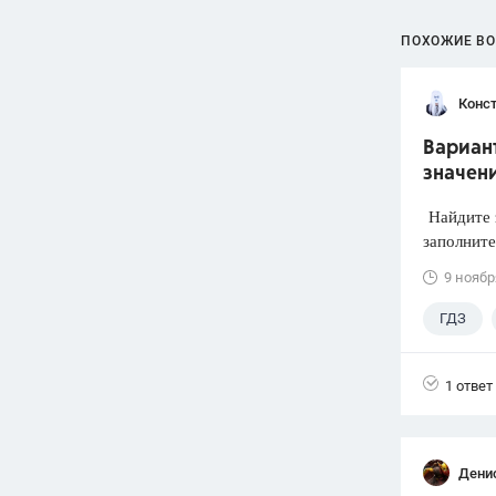
ПОХОЖИЕ В
Конст
Вариант
значен
Найдите 
заполните
9 ноябр
ГДЗ
1 ответ
Дени