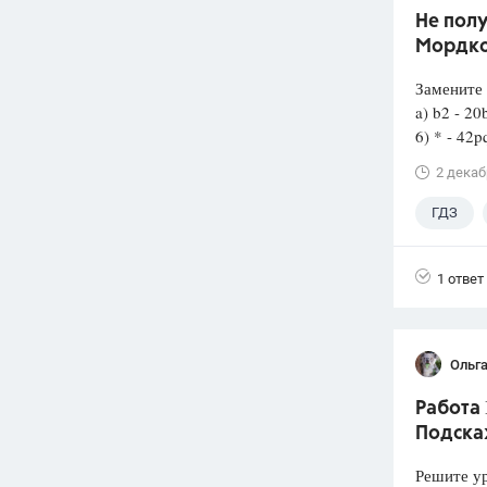
Не полу
Мордко
Замените 
a) b2 - 20
6) * - 42p
2 декаб
ГДЗ
1 ответ
Ольга
Работа 
Подска
Решите у