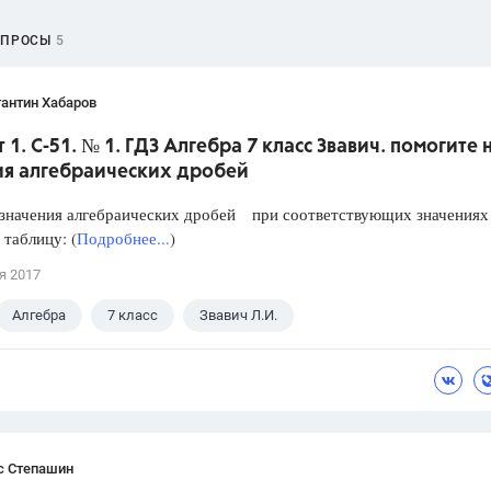
ОПРОСЫ
5
антин Хабаров
 1. С-51. № 1. ГДЗ Алгебра 7 класс Звавич. помогите 
ия алгебраических дробей
значения алгебраических дробей при соответствующих значениях 
 таблицу: (
Подробнее...
)
я 2017
Алгебра
7 класс
Звавич Л.И.
с Степашин