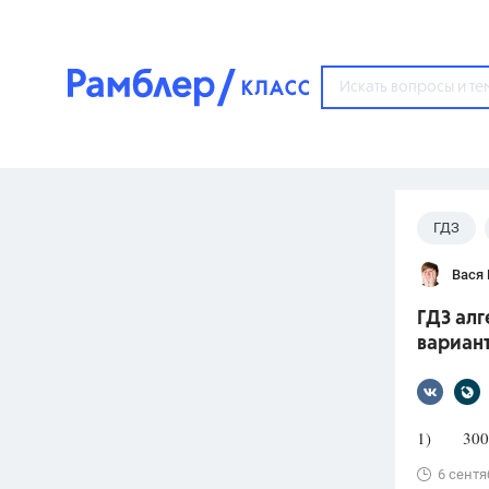
?
ГДЗ
Популярные тем
Вася
ГДЗ
67571
ответ
ГДЗ алг
ЕГЭ
вариант
3273
ответа
ОГЭ
3460
ответов
1) 300; 2
ФИПИ
6 сентя
30
ответов