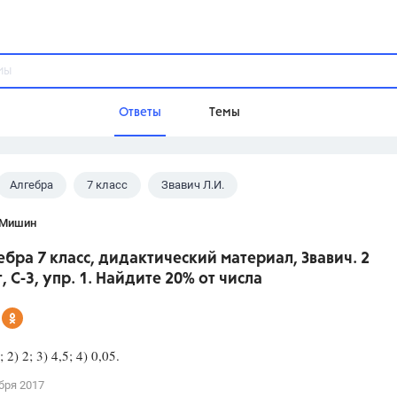
Ответы
Темы
Алгебра
7 класс
Звавич Л.И.
ы
Домашнее задание
Русский язык,
Химия,
Геометрия,
 Мишин
Обществознание,
Физика
ебра 7 класс, дидактический материал, Звавич. 2
Школа
, С-3, упр. 1. Найдите 20% от числа
9 класс,
8 класс,
11 класс,
10 клас
6 класс,
4 класс,
5 класс,
1 класс,
Учебники
) 2; 3) 4,5; 4) 0,05.
Разумовская М.М.,
Габриелян О.С
бря 2017
Рудзитис Г.Е.,
Цыбулько И.П.,
Атан