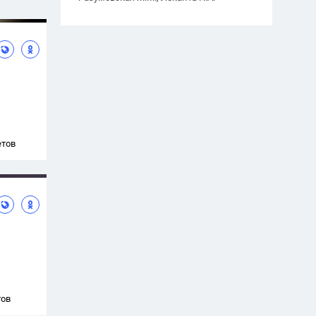
етов
тов