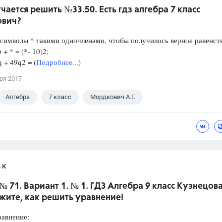
чается решить №33.50. Есть гдз алгебра 7 класс
вич?
символы * такими одночленами, чтобы получилось верное равенст
b + * = (*- 10)2;
q + 49q2 = (
Подробнее...
)
ря 2017
Алгебра
7 класс
Мордкович А.Г.
 К
№ 71. Вариант 1. № 1. ГДЗ Алгебра 9 класс Кузнецова
жите, как решить уравнение!
равнение: