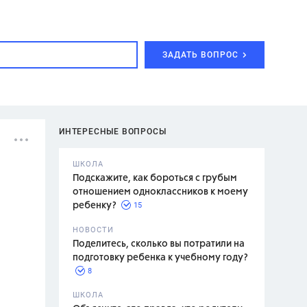
ЗАДАТЬ ВОПРОС
ИНТЕРЕСНЫЕ ВОПРОСЫ
ШКОЛА
Подскажите, как бороться с грубым
отношением одноклассников к моему
15
ребенку?
с,
7 класс,
НОВОСТИ
2 класс
Поделитесь, сколько вы потратили на
подготовку ребенка к учебному году?
8
.,
ШКОЛА
асян Л.С.,