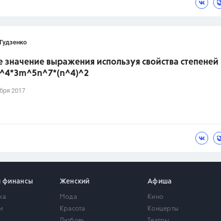
Гудзенко
 значение выражения используя свойства степеней 
)^4*3m^5n^7*(n^4)^2
бря 2017
и финансы
Женский
Афиша
ка
Мода
Кино
и
Красота
Концерты
Любовь
Театры