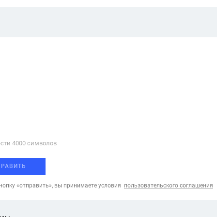
сти 4000 cимволов
ПРАВИТЬ
опку «отправить», вы принимаете условия
пользовательского соглашения