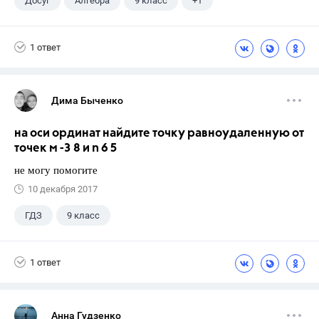
Досуг
Алгебра
9 класс
+1
Кузнецова Л. В.
1 ответ
Дима Быченко
на оси ординат найдите точку равноудаленную от
точек м -3 8 и n 6 5
не могу помогите
10 декабря 2017
ГДЗ
9 класс
1 ответ
Анна Гудзенко