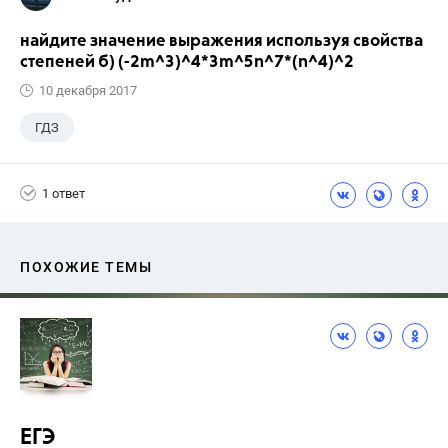
найдите значение выражения используя свойства
степеней б) (-2m^3)^4*3m^5n^7*(n^4)^2
10 декабря 2017
ГДЗ
1 ответ
ПОХОЖИЕ ТЕМЫ
ЕГЭ