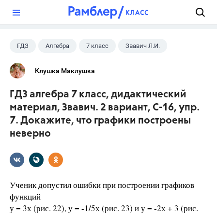
?
ГДЗ
Алгебра
7 класс
Звавич Л.И.
Клушка Маклушка
ГДЗ алгебра 7 класс, дидактический
материал, Звавич. 2 вариант, С-16, упр.
7. Докажите, что графики построены
неверно
Ученик допустил ошибки при построении графиков
функций
у = 3х (рис. 22), у = -1/5х (рис. 23) и у = -2х + 3 (рис.