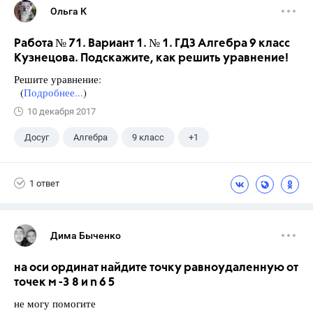
Ольга К
Работа № 71. Вариант 1. № 1. ГДЗ Алгебра 9 класс
Кузнецова. Подскажите, как решить уравнение!
Решите уравнение:
(
Подробнее...
)
10 декабря 2017
Досуг
Алгебра
9 класс
+1
Кузнецова Л. В.
1 ответ
Дима Быченко
на оси ординат найдите точку равноудаленную от
точек м -3 8 и n 6 5
не могу помогите