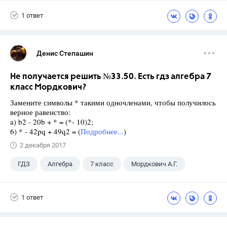
1 ответ
Денис Степашин
Не получается решить №33.50. Есть гдз алгебра 7
класс Мордкович?
Замените символы * такими одночленами, чтобы получилось
верное равенство:
a) b2 - 20b + * = (*- 10)2;
6) * - 42pq + 49q2 = (
Подробнее...
)
2 декабря 2017
ГДЗ
Алгебра
7 класс
Мордкович А.Г.
1 ответ