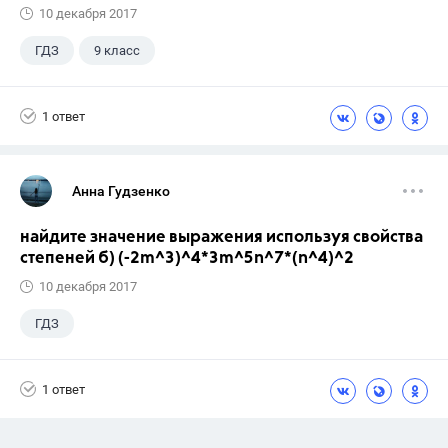
10 декабря 2017
ГДЗ
9 класс
1 ответ
Анна Гудзенко
найдите значение выражения используя свойства
степеней б) (-2m^3)^4*3m^5n^7*(n^4)^2
10 декабря 2017
ГДЗ
1 ответ