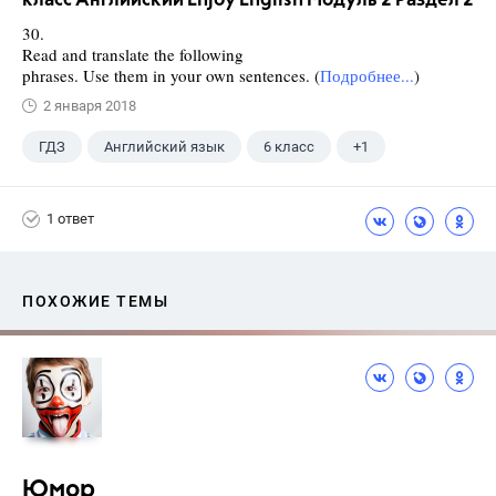
класс Английский Enjoy English Модуль 2 Раздел 2
30.
Read and translate the following
phrases. Use them in your own sentences. (
Подробнее...
)
2 января 2018
ГДЗ
Английский язык
6 класс
+1
Биболетова М. З.
1 ответ
ПОХОЖИЕ ТЕМЫ
Юмор