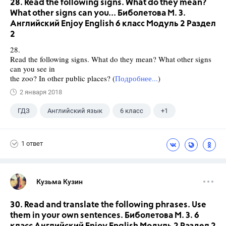
28. Read the following signs. What do they mean?
What other signs can you... Биболетова М. З.
Английский Enjoy English 6 класс Модуль 2 Раздел
2
28.
Read the following signs. What do they mean? What other signs
can you see in
the zoo? In other public places? (
Подробнее...
)
2 января 2018
ГДЗ
Английский язык
6 класс
+1
Биболетова М. З.
1 ответ
Кузьма Кузин
30. Read and translate the following phrases. Use
them in your own sentences. Биболетова М. З. 6