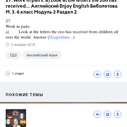
27. Work in pairs. a) Look at the letters the zoo has
received... Английский Enjoy English Биболетова
М. З. 6 класс Модуль 2 Раздел 2
27.
Work in pairs.
a) Look at the letters the zoo has received from children all
over the world. Answer (
Подробнее...
)
2 января 2018
ГДЗ
Английский язык
Биболетова М. З.
+1
6 класс
1 ответ
ПОХОЖИЕ ТЕМЫ