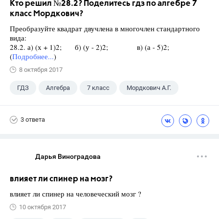
Кто решил №28.2? Поделитесь гдз по алгебре 7
класс Мордкович?
Преобразуйте квадрат двучлена в многочлен стандартного
вида:
28.2. а) (х + 1)2; б) (у - 2)2; в) (а - 5)2;
(
Подробнее...
)
8 октября 2017
ГДЗ
Алгебра
7 класс
Мордкович А.Г.
3 ответа
Дарья Виноградова
влияет ли спинер на мозг?
влияет ли спинер на человеческий мозг ?
10 октября 2017