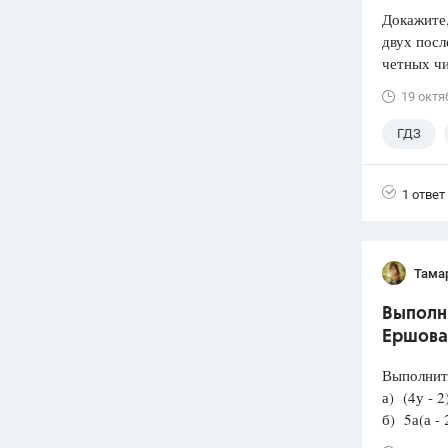
Докажите
двух посл
четных чи
19 октя
ГДЗ
1 ответ
Тама
Выполни
Ершова
Выполнит
а) (4у - 2)
б) 5а(а - 