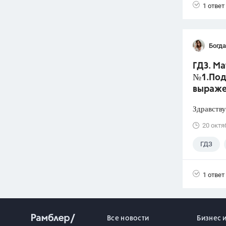
1 ответ
Богд
ГДЗ. Ма
№1.Под
выраже
Здравству
20 октя
ГДЗ
1 ответ
Все новости
Бизнес 