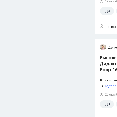
19 октя
ГДЗ
1 ответ
Дени
Выполни
Дидакти
Вопр.1
Кто смож
(
Подробн
20 октя
ГДЗ