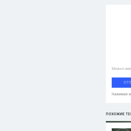
Можно вве
ОТ
Нажимая кн
ПОХОЖИЕ Т