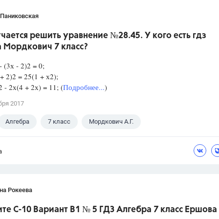
 Паниковская
чается решить уравнение №28.45. У кого есть гдз
а Мордкович 7 класс?
- (3х - 2)2 = 0;
 + 2)2 = 25(1 + х2);
2 - 2х(4 + 2х) = 11; (
Подробнее...
)
бря 2017
Алгебра
7 класс
Мордкович А.Г.
а
на Рокеева
е С-10 Вариант В1 № 5 ГДЗ Алгебра 7 класс Ершова 