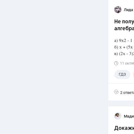
Лида
Не полу
алгебр
а) 9х2 - 1 
б) х + (5х
в) (2х - 3)
11 октя
ГДЗ
2 ответ
Мади
Докажит