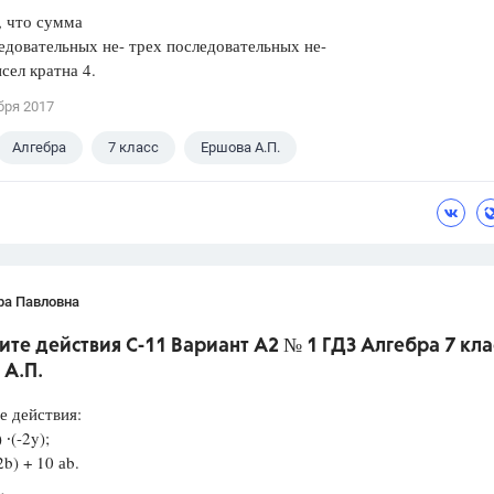
, что сумма
едовательных не- трех последовательных не-
сел кратна 4.
бря 2017
Алгебра
7 класс
Ершова А.П.
ра Павловна
те действия С-11 Вариант А2 № 1 ГДЗ Алгебра 7 кла
 А.П.
е действия:
 ∙(-2y);
2b) + 10 аb.