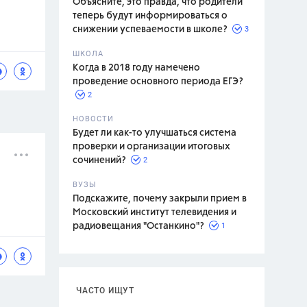
Объясните, это правда, что родители
теперь будут информироваться о
3
снижении успеваемости в школе?
ШКОЛА
спитание
Когда в 2018 году намечено
проведение основного периода ЕГЭ?
2
НОВОСТИ
Будет ли как-то улучшаться система
проверки и организации итоговых
2
сочинений?
ВУЗЫ
Подскажите, почему закрыли прием в
Московский институт телевидения и
1
радиовещания "Останкино"?
ЧАСТО ИЩУТ