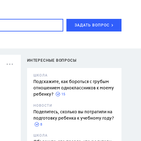
ЗАДАТЬ ВОПРОС
ИНТЕРЕСНЫЕ ВОПРОСЫ
ШКОЛА
Подскажите, как бороться с грубым
отношением одноклассников к моему
15
ребенку?
с,
7 класс,
НОВОСТИ
2 класс
Поделитесь, сколько вы потратили на
подготовку ребенка к учебному году?
8
.,
ШКОЛА
асян Л.С.,