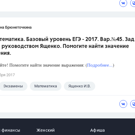
ана Брюнеточкина
тематика. Базовый уровень ЕГЭ - 2017. Вар.№45. Зад
 руководством Ященко. Помогите найти значение
ния.
йте! Помогите найти значение выражения: (
Подробнее...
)
бря 2017
Экзамены
Математика
Ященко И.В.
и финансы
Женский
Афиша