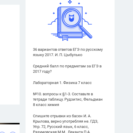
36 вариантов ответов ЕГЭ по русскому
языку 2017. И. П. Цыбулько
Средний балл по предметам за ЕГЭ в
2017 году?
Лабораторная 1. Физика 7 класс
№10. вопросы к §1-3. Составьте в
тетради таблицу. Рудзитис, Фельдман
8 класс химия
Спишите отрывки из басен И. А.
Крылова, верно употребляя не. ГДЗ,
Упр. 72, Русский язык, 6 класс,
Разумовская М.М., Леканта П.А.