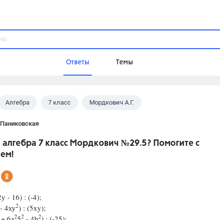
Ответы
Темы
Алгебра
7 класс
Мордкович А.Г.
ы
Домашнее задание
Русский язык,
Химия,
Геометрия,
 Паниковская
Обществознание,
Физика
з алгебра 7 класс Мордкович №29.5? Помогите с
Школа
ем!
9 класс,
8 класс,
11 класс,
10 клас
6 класс,
4 класс,
5 класс,
1 класс,
Учебники
у - 16) : (-4);
2
 - 4ху
) : (5xy);
Разумовская М.М.,
Габриелян О.С
2
2
2
+ 6а
5
- 4b
) : (-25);
Рудзитис Г.Е.,
Цыбулько И.П.,
Атан