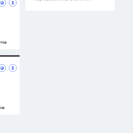
етов
тов