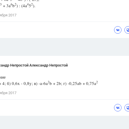
3
6
2
4
2
+ 3а
b
) : (4а
5
).
Цветков Л. А.
ября 2017
Психология
Отношения,
Любовь,
Красота,
Во
ПОКАЗАТЬ ВСЕ
сандр Непростой Александр Непростой
ние
2
2
+ 4; б) 0,6x - 0,8y; в) -a-6a
b + 2b; г) -0,25ab + 0,75a
ября 2017