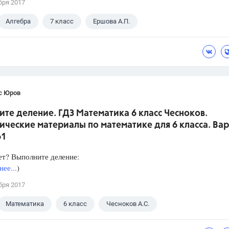
бря 2017
Алгебра
7 класс
Ершова А.П.
с Юров
те деление. ГДЗ Математика 6 класс Чесноков.
ческие материалы по математике для 6 класса. Вар
61
ет? Выполните деление:
ее...
)
бря 2017
Математика
6 класс
Чесноков А.С.