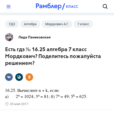
?
ГДЗ
Алгебра
Мордкович А.Г.
7 класс
Лида Паниковская
Есть гдз № 16.25 алгебра 7 класс
Мордкович? Поделитесь пожалуйста
решением?
16.25. Вычислите n + k, если:
n
n
n
k
а) 2
= 1024; 3
= 81; б) 7
= 49; 5
= 625.
25 мая 2017