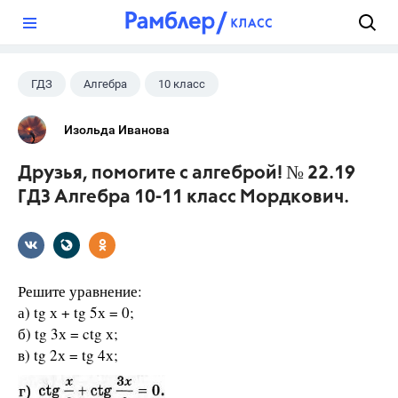
?
ГДЗ
Алгебра
10 класс
11 класс
+1
Мордкович А.Г.
Изольда Иванова
Друзья, помогите с алгеброй! № 22.19
ГДЗ Алгебра 10-11 класс Мордкович.
Решите уравнение:
а) tg х + tg 5х = 0;
б) tg 3х = ctg х;
в) tg 2х = tg 4х;